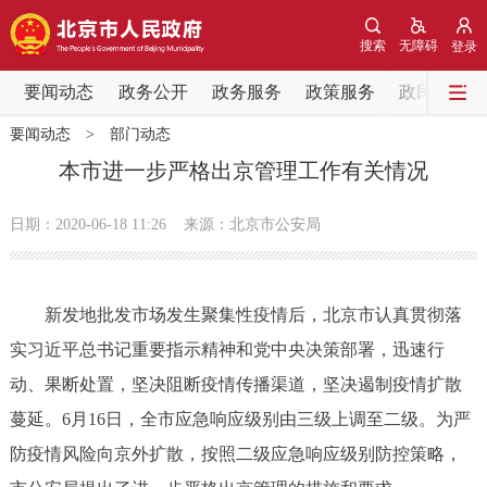
网站地图
搜索
无障碍
登录
要闻动态
要闻动态
政务公开
政务服务
政策服务
政民互动
要闻动态
>
部门动态
党中央精神
国务院信息
中央部委动态
本市进一步严格出京管理工作有关情况
北京要闻
会议信息
部门动态
日期：2020-06-18 11:26
来源：北京市公安局
各区热点
新发地批发市场发生聚集性疫情后，北京市认真贯彻落
政务公开
实习近平总书记重要指示精神和党中央决策部署，迅速行
动、果断处置，坚决阻断疫情传播渠道，坚决遏制疫情扩散
市领导
机构职能
政策服务
蔓延。6月16日，全市应急响应级别由三级上调至二级。为严
政策兑现
政策解读
回应关切
防疫情风险向京外扩散，按照二级应急响应级别防控策略，