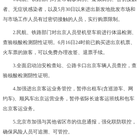
走进北京
者、无症状感染者，以及5月30日以来进出新发地批发市场和
北京概况
十六区概览
人文北京
与市场工作人员有过密切接触的人员，实行购票限制。
2.民航、铁路部门对出京人员登机登车前进行体温检测、
绿色北京
图说北京
视频北京
查验核酸检测阴性证明。6月16日24时前已购买进出京机票、
火车票的旅客，可以免费办理改签、退票手续。
多语种
3.全面启动治安检查站、公路卡口出京车辆人员查控，查
ENGLISH
한국어
日本語
验核酸检测阴性证明。
DEUTSCH
FRANÇAIS
РУССКИЙ ЯЗЫК
4.加强进出京客运业务管控，暂停出租车(含巡游车、网
约车)、顺风车出京运营业务，暂停省际长途客运班线和包车
ESPAÑOL
العربية
PORTUGUÊS
出京客运业务。
5.北京市加强与其他省区市的信息通报，强化联防联控，
ITALIANO
确保风险人员可追溯、可管控。