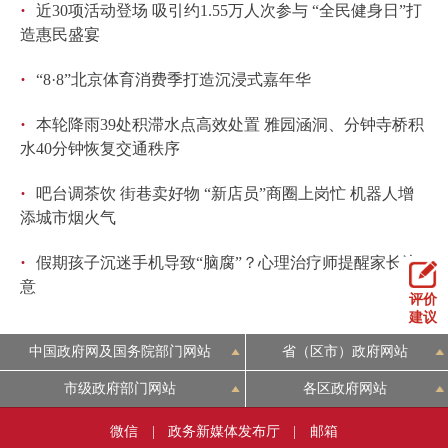
·
近30项活动登场 吸引约1.55万人次参与 “全民健身日”打
造惠民盛宴
·
“8·8”北京体育消费季打造沉浸式嘉年华
·
本轮降雨39处积滞水点高效处置 雅园涵洞、分钟寺桥积
水40分钟恢复交通秩序
·
吧台调茶饮 街巷卖好物 “新店员”商圈上岗忙 机器人增
添城市烟火气
·
假期孩子沉迷手机导致“脑腐”？心理治疗师提醒家长注
意
评价
建议
中国政府网及国务院部门网站
省（区市）政府网站
市级政府部门网站
各区政府网站
微信
|
政务新媒体发布厅
|
邮箱