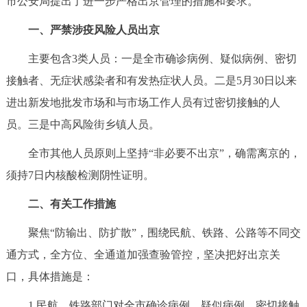
市公安局提出了进一步严格出京管理的措施和要求。
决策公开
专题公开
一、严禁涉疫风险人员出京
政务服务
主要包含3类人员：一是全市确诊病例、疑似病例、密切
接触者、无症状感染者和有发热症状人员。二是5月30日以来
个人服务
法人服务
部门服务
进出新发地批发市场和与市场工作人员有过密切接触的人
员。三是中高风险街乡镇人员。
便民服务
利企服务
投资项目
全市其他人员原则上坚持“非必要不出京”，确需离京的，
中介服务
阳光政务
须持7日内核酸检测阴性证明。
政民互动
二、有关工作措施
聚焦“防输出、防扩散”，围绕民航、铁路、公路等不同交
12345网上接诉即办
我要咨询
我要建议
通方式，全方位、全通道加强查验管控，坚决把好出京关
口，具体措施是：
参与调查
在线访谈
图说互动
1.民航、铁路部门对全市确诊病例、疑似病例、密切接触