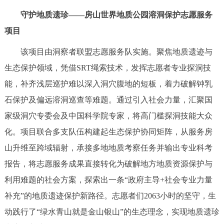
回到顶部
守护地质遗珍——房山世界地质公园溶洞保护志愿服务
项目
该项目由洞察者联盟志愿服务队实施。聚焦地质遗迹与
生态保护领域，凭借SRT绳索技术，发挥志愿者专业探洞技
能，补齐浅层巡护难以深入洞穴腹地的短板，着力破解钟乳
石保护及偏远溶洞巡查等难题。通过引入社会力量，汇聚国
家级洞穴专委会及中国科学院专家，将高门槛探洞技能大众
化。项目联合多支队伍构建起生态保护协同矩阵，从服务房
山升维至跨域辐射，承接多地地质考察任务并输出专业科考
报告，将志愿服务成果直接转化为破解地方地质资源保护与
利用难题的社会方案，探索出一条“政府主导+社会专业力量
补充”的地质遗迹保护新路径。志愿者们2063小时的坚守，生
动践行了“绿水青山就是金山银山”的生态理念，实现地质遗珍