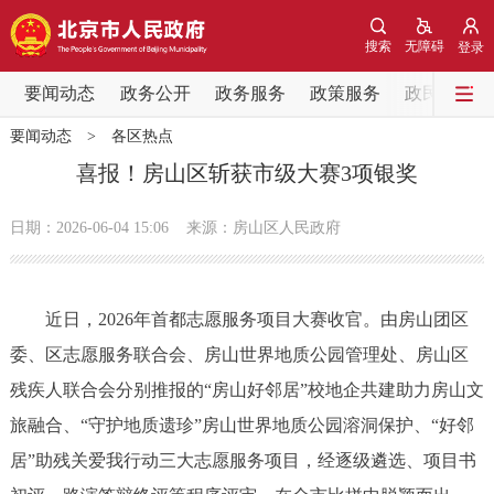
网站地图
搜索
无障碍
登录
要闻动态
要闻动态
政务公开
政务服务
政策服务
政民互动
要闻动态
>
各区热点
党中央精神
国务院信息
中央部委动态
喜报！房山区斩获市级大赛3项银奖
北京要闻
会议信息
部门动态
日期：2026-06-04 15:06
来源：房山区人民政府
各区热点
近日，2026年首都志愿服务项目大赛收官。由房山团区
政务公开
委、区志愿服务联合会、房山世界地质公园管理处、房山区
残疾人联合会分别推报的“房山好邻居”校地企共建助力房山文
市领导
机构职能
政策服务
旅融合、“守护地质遗珍”房山世界地质公园溶洞保护、“好邻
政策兑现
政策解读
回应关切
居”助残关爱我行动三大志愿服务项目，经逐级遴选、项目书