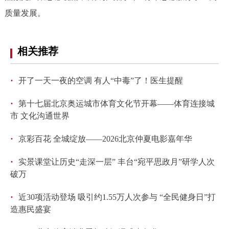
质量发展。
相关推荐
·
开了一天一夜的空调 有人“中毒”了！医生提醒
·
第十七届北京奥运城市体育文化节开幕——体育连接城
市 文化沟通世界
·
京彩百花 全城绽放——2026北京仲夏电影嘉年华
·
实景课堂让历史“走深一层” 丰台“宛平思政月”研学人次
破万
·
近30项活动登场 吸引约1.55万人次参与 “全民健身日”打
造惠民盛宴