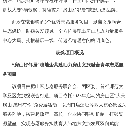
初评、路演答辩终评等程序评审，在全市比拼中脱颖而出，
决策公开
专题公开
斩获大赛3项银奖，持续擦亮“房山好邻居”志愿服务品牌。
政务服务
此次荣获银奖的3个优秀志愿服务项目，涵盖文旅融合、
生态保护、助残关爱领域，全方位展现出房山志愿力量服务
个人服务
法人服务
部门服务
中心大局、扎根基层一线、传递温情暖意的鲜明底色。
获奖项目概况
便民服务
利企服务
投资项目
“房山好邻居”校地企共建助力房山文旅融合青年志愿服
中介服务
阳光政务
务项目
政民互动
该项目由房山区志愿服务联合会、团区委、首都师范大
学及区文旅投联合打造。项目依托2023年启动的房山区“大美
12345网上接诉即办
我要咨询
我要建议
房山 感恩有你”免费游活动，以周口店遗址等四大核心景区为
服务阵地，搭建起政府、高校、企业协同联动机制，打破资
参与调查
在线访谈
图说互动
源壁垒，实现志愿服务实践育人与地方文旅发展双向赋能，