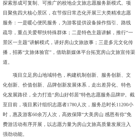
走进北京
探索形成可复制、可推广的校地企文旅志愿服务新模式。项
目聚焦四大核心景区，在节假日常态化开展三大类精准志愿
北京概况
十六区概览
人文北京
服务：一是暖心便民服务，为游客提供设备操作指引、路线
疏导，重点关爱帮扶特殊群体；二是特色主题讲解，推行“一
绿色北京
图说北京
视频北京
景区一主题”讲解模式，讲好房山文旅故事；三是多元文化传
播，招募“文旅体验官”，借助新媒体平台拓宽房山文旅宣传渠
多语种
道。
ENGLISH
한국어
日本語
项目立足房山地域特色，构建机制创新、服务创新、文
化创新、价值创新、品牌创新发展体系，走出差异化、特色
DEUTSCH
FRANÇAIS
РУССКИЙ ЯЗЫК
化发展路径，全力打造“房山好邻居”特色志愿服务品牌IP。截
至目前，项目累计组织志愿者1780人次，服务总时长11200小
ESPAÑOL
العربية
PORTUGUÊS
时，惠及游客60余万人次，高效保障“大美房山 感恩有你”免
ITALIANO
费游活动有序开展，以志愿力量为房山文旅高质量发展注入
强劲动能。