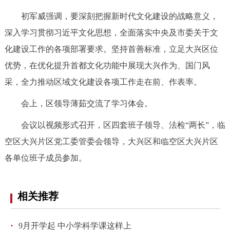
走进北京
初军威强调，要深刻把握新时代文化建设的战略意义，
北京概况
十六区概览
人文北京
深入学习贯彻习近平文化思想，全面落实中央及市委关于文
化建设工作的各项部署要求。坚持首善标准，立足大兴区位
绿色北京
图说北京
视频北京
优势，在优化提升首都文化功能中展现大兴作为、国门风
采，全力推动区域文化建设各项工作走在前、作表率。
多语种
会上，区领导薄茹交流了学习体会。
ENGLISH
한국어
日本語
会议以视频形式召开，区四套班子领导、法检“两长”，临
空区大兴片区党工委管委会领导，大兴区和临空区大兴片区
DEUTSCH
FRANÇAIS
РУССКИЙ ЯЗЫК
各单位班子成员参加。
ESPAÑOL
العربية
PORTUGUÊS
相关推荐
ITALIANO
·
9月开学起 中小学科学课这样上