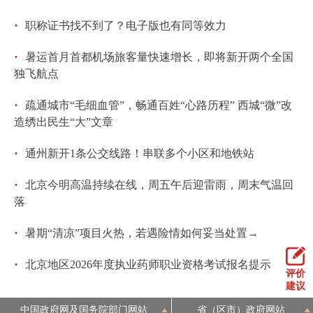
回到顶部
·
职称证书找不到了？电子版也有同等效力
·
暑运首月首都机场旅客量快速增长，即将新开两个全国
独飞航点
·
疏通城市“毛细血管”，畅通百姓“心路历程” 西城“微”改
造绣出民生“大”文章
·
通州新开1条公交线路！串联多个小区和地铁站
·
北京今明高温持续在线，周五午后迎雷雨，周末气温回
落
·
暑期“清凉”项目火热，若遇险情如何妥当处置→
·
北京地区2026年度执业药师职业资格考试报名提示
评价
建议
中国政府网及国务院部门网站
省（区市）政府网站