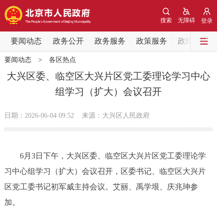
网站地图
搜索
无障碍
登录
要闻动态
要闻动态
政务公开
政务服务
政策服务
政民互动
要闻动态
>
各区热点
党中央精神
国务院信息
中央部委动态
大兴区委、临空区大兴片区党工委理论学习中心
组学习（扩大）会议召开
北京要闻
会议信息
部门动态
日期：2026-06-04 09:52
来源：大兴区人民政府
各区热点
政务公开
6月3日下午，大兴区委、临空区大兴片区党工委理论学
习中心组学习（扩大）会议召开，区委书记、临空区大兴片
市领导
机构职能
政策服务
区党工委书记初军威主持会议。艾丽、禹学垠、庆兆珅参
政策兑现
政策解读
回应关切
加。