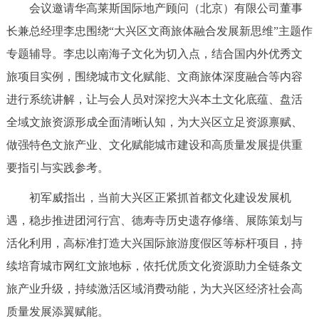
会议邀请华高莱斯国际地产顾问（北京）有限公司董事
决策公开
专题公开
长兼总经理李忠围绕“大兴区文商旅体融合发展新思维”主题作
政务服务
专题辅导。李忠以南海子文化为切入点，结合国内外优秀文
旅项目实例，围绕城市文化赋能、文商旅体深度融合等内容
个人服务
法人服务
部门服务
进行系统讲解，让与会人员对深挖大兴本土文化底蕴、盘活
全域文旅资源形成全面清晰认知，为大兴区立足资源禀赋、
便民服务
利企服务
投资项目
做强特色文旅产业、文化赋能城市建设和高质量发展提供重
要指引与实践参考。
中介服务
阳光政务
初军威指出，当前大兴区正紧抓首都文化建设发展机
政民互动
遇，稳步推进团河行宫、德寿寺历史遗存修缮、展陈策划与
活化利用，高标准打造大兴国际旅游度假区等标杆项目，持
12345网上接诉即办
我要咨询
我要建议
续培育城市网红文旅地标，依托优质文化资源助力全链条文
旅产业升级，持续激活区域消费动能，为大兴区经济社会高
参与调查
在线访谈
图说互动
质量发展添翼赋能。