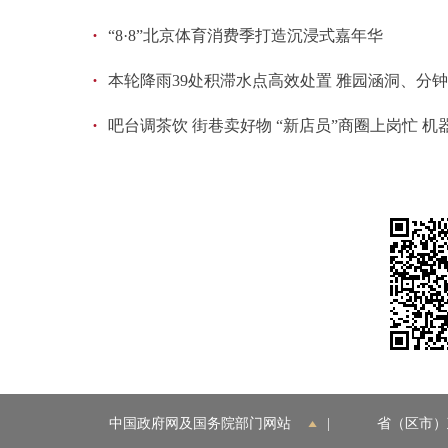
·
“8·8”北京体育消费季打造沉浸式嘉年华
·
本轮降雨39处积滞水点高效处置 雅园涵洞、分
·
吧台调茶饮 街巷卖好物 “新店员”商圈上岗忙 
中国政府网及国务院部门网站
|
省（区市）