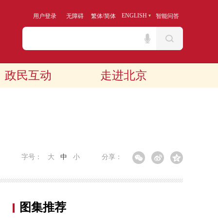
/
ENGLISH
用户登录
无障碍
繁体
简体
智能问答
政民互动
走进北京
字号：
大
中
小
分享：
图集推荐