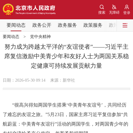
网站地图
搜索
无障碍
登录
要闻动态
要闻动态
政务公开
政务服务
政策服务
政民互动
要闻动态
>
党中央精神
党中央精神
国务院信息
中央部委动态
努力成为跨越太平洋的“友谊使者”——习近平主
席复信激励中美青少年和友好人士为两国关系稳
北京要闻
会议信息
部门动态
定健康可持续发展贡献力量
各区热点
日期：2026-05-30 09:14
来源：新华社
政务公开
“很高兴得知两国学生搭乘‘中美青年友谊号’，共同经历
市领导
机构职能
政策服务
了难忘的友谊之旅。”5月23日，国家主席习近平复信参加“共
政策兑现
政策解读
回应关切
航蔚蓝：中美青年友谊行”活动的两国学生，对两国青少年的