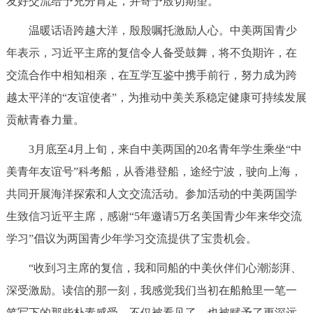
友好交流给予充分肯定，并寄予殷切期望。
决策公开
专题公开
温暖话语跨越大洋，殷殷嘱托激励人心。中美两国青少
政务服务
年表示，习近平主席的复信令人备受鼓舞，将不负期许，在
交流合作中相知相亲，在互学互鉴中携手前行，努力成为跨
个人服务
法人服务
部门服务
越太平洋的“友谊使者”，为推动中美关系稳定健康可持续发展
贡献青春力量。
便民服务
利企服务
投资项目
3月底至4月上旬，来自中美两国的20名青年学生乘坐“中
美青年友谊号”科考船，从香港登船，途经宁波，驶向上海，
中介服务
阳光政务
共同开展海洋探索和人文交流活动。参加活动的中美两国学
政民互动
生致信习近平主席，感谢“5年邀请5万名美国青少年来华交流
学习”倡议为两国青少年学习交流提供了宝贵机会。
12345网上接诉即办
我要咨询
我要建议
“收到习主席的复信，我和同船的中美伙伴们心潮澎湃、
参与调查
在线访谈
图说互动
深受激励。读信的那一刻，我感觉我们当初在船舱里一笔一
笔写下的那些朴素感受，不仅被看见了，也被赋予了更深远