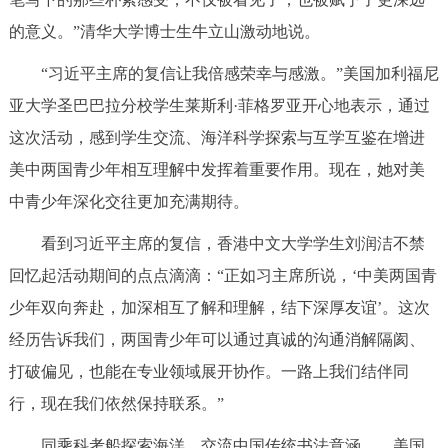
走进北京
的意义。”清华大学博士生牛立山激动地说。
北京概况
十六区概览
人文北京
“习近平主席的复信让我倍感荣幸与感激。”美国加利福尼
亚大学圣巴巴拉分校学生莱斯利·菲格罗亚开心地表示，通过
绿色北京
图说北京
视频北京
这次活动，感到学生交流、海洋科学探索与互学互鉴在增进
美中两国青少年相互理解中发挥着重要作用。现在，她对美
多语种
中青少年深化交往更加充满期待。
ENGLISH
한국어
日本語
看到习近平主席的复信，香港中文大学学生刘润洁不禁
回忆起活动期间的点点滴滴：“正如习主席所说，‘中美两国青
DEUTSCH
FRANÇAIS
РУССКИЙ ЯЗЫК
少年双向奔赴，加深相互了解和理解，结下深厚友谊’。这次
经历告诉我们，两国青少年可以通过真诚的沟通消解隔阂、
ESPAÑOL
العربية
PORTUGUÊS
打破偏见，也能在专业领域展开协作。一路上我们结伴同
ITALIANO
行，现在我们依然保持联系。”
同乘科考船探索海洋、交流中国传统书法意涵……美国