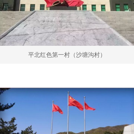
平北红色第一村（沙塘沟村）