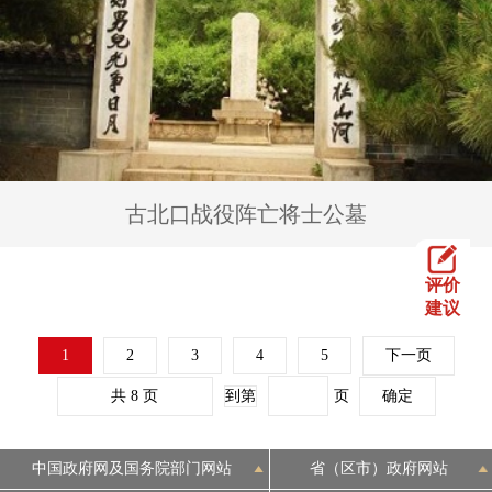
古北口战役阵亡将士公墓
评价
建议
1
2
3
4
5
下一页
共 8 页
到第
页
确定
中国政府网及国务院部门网站
省（区市）政府网站