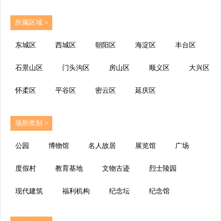
所属区域 >
东城区
西城区
朝阳区
海淀区
丰台区
石景山区
门头沟区
房山区
顺义区
大兴区
怀柔区
平谷区
密云区
延庆区
场所类别 >
公园
博物馆
名人故居
展览馆
广场
度假村
教育基地
文物古迹
烈士陵园
现代建筑
福利机构
纪念坛
纪念馆