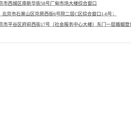
京市西城区南新华街58号厂甸市场大楼综合窗口
北京市石景山区京原西街6号院二层C区综合窗口1-6号；
西街17号（社会服务中心大楼）东门一层婚姻登记一室综合窗口婚姻登记二室综合窗口婚姻登