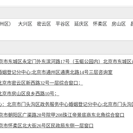
州区）
大兴区
密云区
平谷区
延庆区
怀柔区
房山区
区永定门外东滨河路17号（玉蜓公园内）北京市东城区永定门外东滨河路17号
姻登记分中心:北京市通州区通惠北路14号三层咨询室
京市密云区新西路32号一层综合窗口；
京市房山区良乡西路10号；
市门头沟区政务服务中心婚姻登记分中心:北京市门头沟区黑山大街15号楼一
京市朝阳区广渠路28号院甲208珠江帝景底商东北角综合窗口
京市怀柔区北大街26号区民政局东侧一层窗口