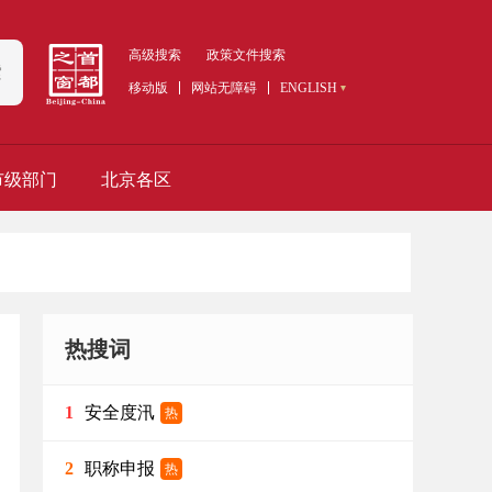
高级搜索
政策文件搜索
索
移动版
网站无障碍
ENGLISH
市级部门
北京各区
热搜词
安全度汛
1
热
职称申报
2
热