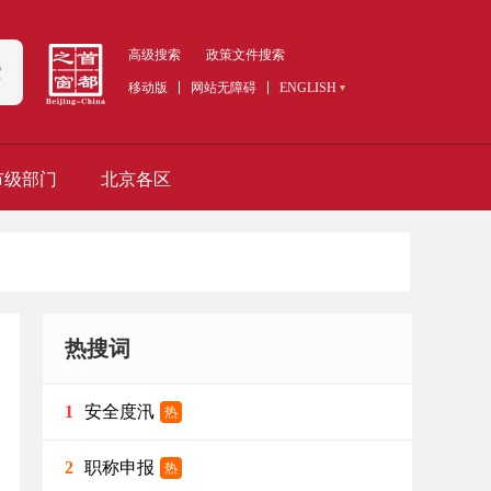
高级搜索
政策文件搜索
索
移动版
网站无障碍
ENGLISH
市级部门
北京各区
热搜词
安全度汛
1
热
职称申报
2
热