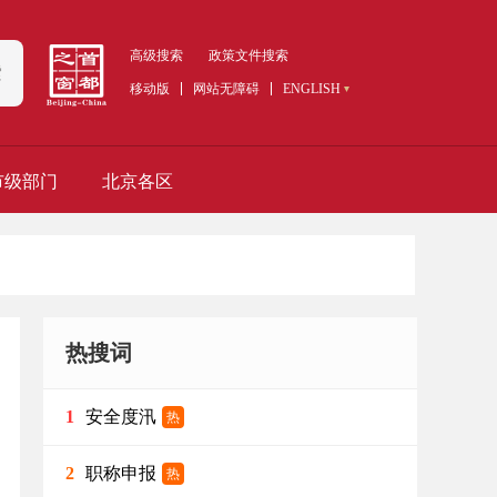
高级搜索
政策文件搜索
索
移动版
网站无障碍
ENGLISH
市级部门
北京各区
热搜词
安全度汛
1
热
职称申报
2
热