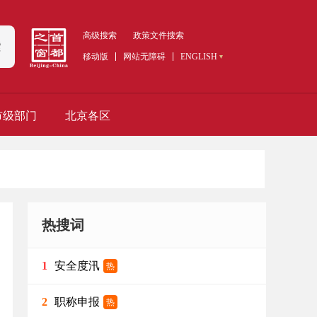
高级搜索
政策文件搜索
索
移动版
网站无障碍
ENGLISH
市级部门
北京各区
热搜词
安全度汛
1
热
职称申报
2
热