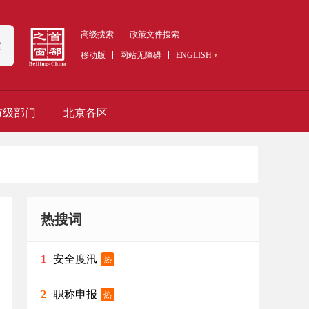
高级搜索
政策文件搜索
索
移动版
网站无障碍
ENGLISH
市级部门
北京各区
热搜词
安全度汛
1
热
职称申报
2
热