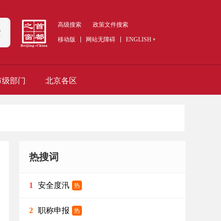
高级搜索
政策文件搜索
索
移动版
网站无障碍
ENGLISH
市级部门
北京各区
热搜词
安全度汛
1
热
职称申报
2
热