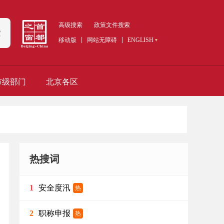
高级搜索
政策文件搜索
索
移动版
网站无障碍
ENGLISH
市级部门
北京各区
热搜词
安全度汛
1
热
职称申报
2
热