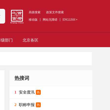
高级搜索
政策文件搜索
索
移动版
网站无障碍
ENGLISH
市级部门
北京各区
热搜词
安全度汛
1
热
职称申报
2
热