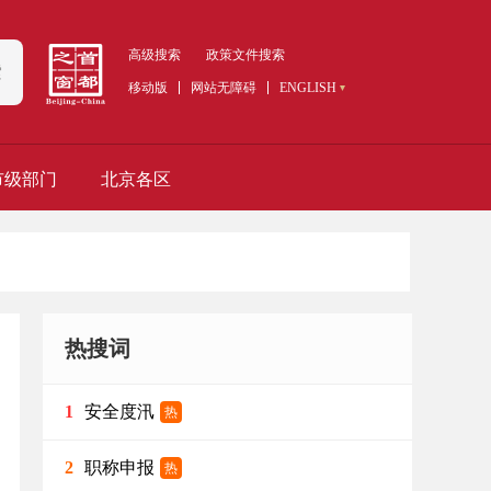
高级搜索
政策文件搜索
索
移动版
网站无障碍
ENGLISH
市级部门
北京各区
热搜词
安全度汛
1
热
职称申报
2
热