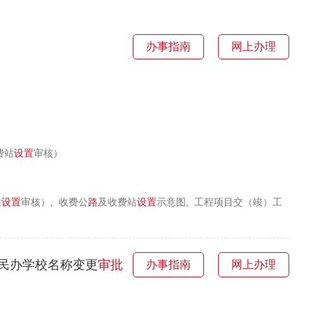
办事指南
网上办理
费站
设置
审核）
站
设置
审核）, 收费公
路
及收费站
设置
示意图, 工程项目交（竣）工
民办学校名称变更
审批
办事指南
网上办理