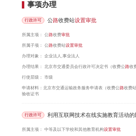
事项办理
公
路
收费站
设置
审批
行政许可
所属主项：
公
路
收费
审批
所属子项：
公
路
收费站
设置
审批
办理对象：
企业法人,事业法人
办理结果：
北京市交通委员会行政许可决定书（收费公
路
收
行使层级：
市级
申请材料：北京市交通运输政务服务申请表（收费公
路
收费
验收证书
利用互联网技术在线实施教育活动的
行政许可
所属主项：
中等及以下学校和其他教育机构
设置
审批