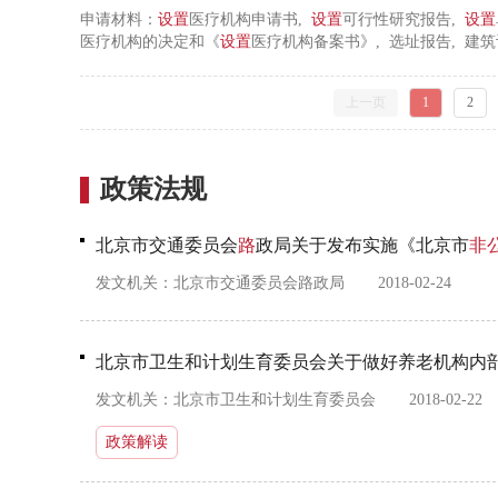
申请材料：
设置
医疗机构申请书,
设置
可行性研究报告,
设置
医疗机构的决定和《
设置
医疗机构备案书》, 选址报告, 建
协议书, 合资合作方法人代表签署的项目建议书, 香港和澳
具有国际领先水平医学技术的材料, 项目建议书, 法人注册登
上一页
1
2
书, 信息系统安全等级保护备案证明, 授权委托书
政策法规
北京市交通委员会
路
政局关于发布实施《北京市
非
发文机关：
北京市交通委员会路政局
2018-02-24
北京市卫生和计划生育委员会关于做好养老机构内
发文机关：
北京市卫生和计划生育委员会
2018-02-22
政策解读