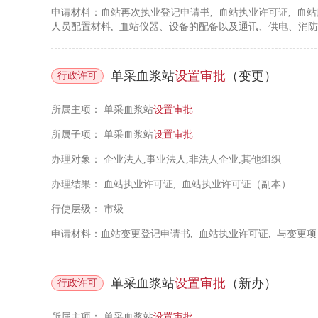
申请材料：血站再次执业登记申请书, 血站执业许可证, 
人员配置材料, 血站仪器、设备的配备以及通讯、供电、消
料, 在三年执业期间，卫生行政部门每年对其进行质量检查
对其进行执法检查结论以及整改情况材料
单采血浆站
设置
审批
（变更）
行政许可
所属主项：
单采血浆站
设置
审批
所属子项：
单采血浆站
设置
审批
办理对象：
企业法人,事业法人,非法人企业,其他组织
办理结果：
血站执业许可证, 血站执业许可证（副本）
行使层级：
市级
申请材料：血站变更登记申请书, 血站执业许可证, 与变更
单采血浆站
设置
审批
（新办）
行政许可
所属主项：
单采血浆站
设置
审批