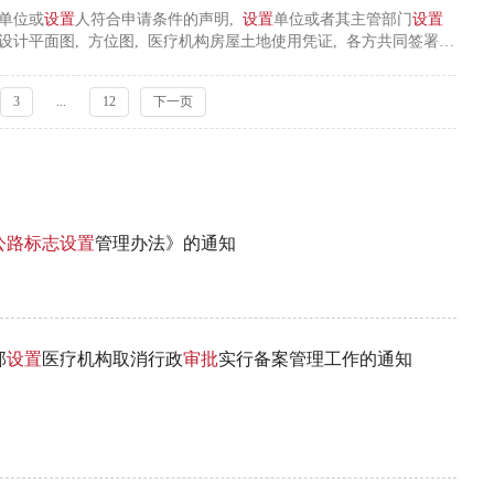
单位或
设置
人符合申请条件的声明,
设置
单位或者其主管部门
设置
筑设计平面图, 方位图, 医疗机构房屋土地使用凭证, 各方共同签署的
门服务提供者凭证, 国际先进医院管理经验、管理模式和服务模式或
记凭证、法定代表人身份凭证, 实际经营地址公示材料, 合同协议
3
...
12
下一页
公
路
标志
设置
管理办法》的通知
部
设置
医疗机构取消行政
审批
实行备案管理工作的通知