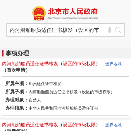
事项办理
内河
船舶
船员
适
任证书
核发
（
设
区
的
市级
权限
）
选择地域
（首次申请）
所属主项：
船员适任证书核发
所属子项：
内河船舶船员适任证书核发（设区的市级权限）
办理对象：
自然人
办理结果：
中华人民共和国内河船舶船员适任证书
内河
船舶
船员
适
任证书
核发
（
设
区
的
市级
权限
）
选择地域