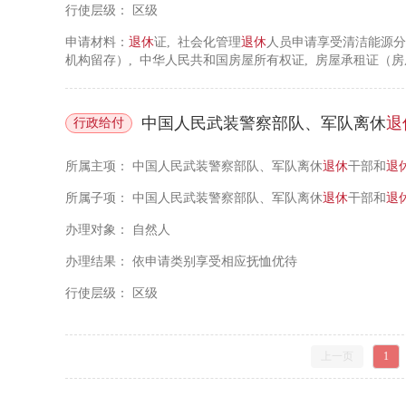
行使层级：
区级
申请材料：
退休
证, 社会化管理
退休
人员申请享受清洁能源分
机构留存）, 中华人民共和国房屋所有权证, 房屋承租证（
结婚证, 申请人本人银行卡
中国人民武装警察部队、军队离休
退
行政给付
所属主项：
中国人民武装警察部队、军队离休
退休
干部和
退
所属子项：
中国人民武装警察部队、军队离休
退休
干部和
退
办理对象：
自然人
办理结果：
依申请类别享受相应抚恤优待
行使层级：
区级
上一页
1