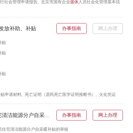
行社会管理申请报告, 北京市国有企业
退休
人员社会化管理基本信
发放补助、补贴
办事指南
网上办理
补贴
补贴
补贴
贴申请材料, 死亡证明（居民死亡医学证明推断书）, 火化凭证
采暖补贴的复审—符合条件再次申请且信息未发生变化的申请
办事指南
网上办理
员住宅清洁能源分户自采暖补贴的审核