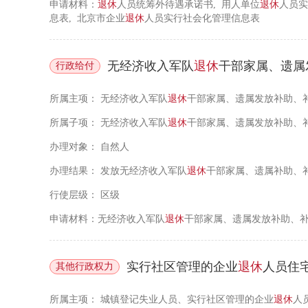
申请材料：
退休
人员统筹外待遇承诺书, 用人单位
退休
人员实
息表, 北京市企业
退休
人员实行社会化管理信息表
无经济收入军队
退休
干部家属、遗属
行政给付
所属主项：
无经济收入军队
退休
干部家属、遗属发放补助、
所属子项：
无经济收入军队
退休
干部家属、遗属发放补助、
办理对象：
自然人
办理结果：
发放无经济收入军队
退休
干部家属、遗属补助、
行使层级：
区级
申请材料：无经济收入军队
退休
干部家属、遗属发放补助、补
实行社区管理的企业
退休
人员住宅清洁能源分户自
其他行政权力
所属主项：
城镇登记失业人员、实行社区管理的企业
退休
人