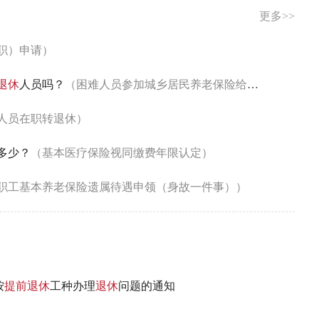
更多>>
职）申请）
退休
人员吗？
（困难人员参加城乡居民养老保险给予代缴保费-申请享受）
人员在职转退休）
多少？
（基本医疗保险视同缴费年限认定）
职工基本养老保险遗属待遇申领（身故一件事））
按
提前
退休
工种办理
退休
问题的通知