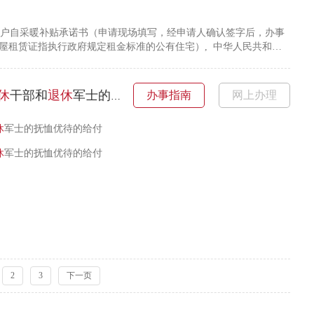
户自采暖补贴承诺书（申请现场填写，经申请人确认签字后，办事
房屋租赁证指执行政府规定租金标准的公有住宅）, 中华人民共和国
休
干部和
退休
军士的抚恤优待的给付
办事指南
网上办理
休
军士的抚恤优待的给付
休
军士的抚恤优待的给付
2
3
下一页