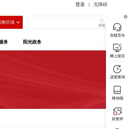
|
无障碍
切换区域
搜索
在线导办
服务
阳光政务
网上留言
进度查询
移动端
好差评