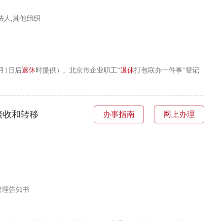
法人,其他组织
月1日后
退休
时提供）, 北京市企业职工“
退休
打包联办一件事”登记
接收和转移
办事指南
网上办理
管理告知书