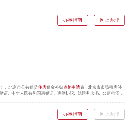
办事指南
网上办理
格
）, 北京市公共租赁
住房
租金补贴
资格
申请
表, 北京市市场租房补
婚证, 中华人民共和国离婚证, 离婚协议, 法院判决书, 公房租赁合
民共和国契税完税证, 集体土地上房屋确权证书, 外省市核发的中华人
有权证, 无工作、单位及收入情况书面承诺书, 中华人民共和国残
证, 低收入证, 计划生育特殊困难家庭凭证, 中国人民解放军士官退出
办事指南
网上办理
退原《房屋租赁合同》凭证, 房屋买卖合同, 赠与协议书, 国家综合