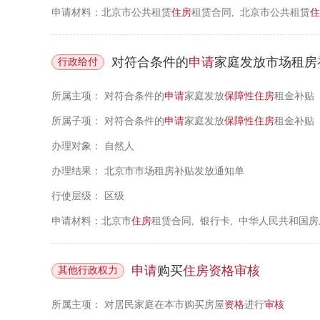
申请材料：北京市公共租赁
住房
租赁合同, 北京市公共租赁
住
对符合条件的
申请
家庭发放市场租房
行政给付
所属主项：
对符合条件的
申请
家庭发放
保障性住房
租金补贴
所属子项：
对符合条件的
申请
家庭发放
保障性住房
租金补贴
办理对象：
自然人
办理结果：
北京市市场租房补贴发放通知单
行使层级：
区级
申请材料：北京市
住房
租赁合同, 银行卡, 中华人民共和国
申请
购买
住房
资格
审核
其他行政权力
所属主项：
对居民家庭在本市购买房屋
资格
进行
审核