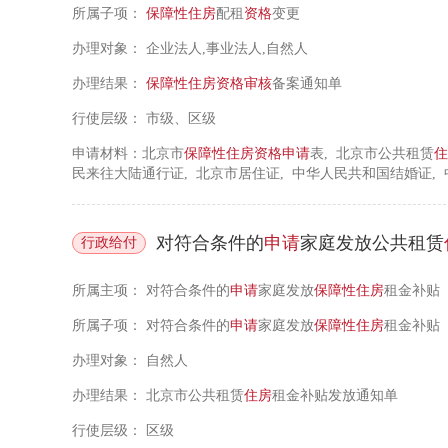
所属子项：
保障性住房
配租
资格
变更
办理对象：
企业法人,事业法人,自然人
办理结果：
保障性住房
资格
审核
备案通知单
行使层级：
市级、区级
申请材料：北京市
保障性住房
资格
申请
表, 北京市公共租赁
住
民来往大陆通行证, 北京市居住证, 中华人民共和国结婚证, 
屋征收协议, 房屋拆迁安置协议, 购房发票, 中华人民共和
国不动产权证书, 外省市核发的中华人民共和国房屋所有权证,
民共和国残疾人证, 大病诊断书, 劳动模范证, 安置证, 供养
对符合条件的
申请
家庭发放公共租赁
行政给付
军士官退出现役证, 中国人民解放军军官转业证书, 见义勇为
书, 国家综合性消防救援队伍消防员证
所属主项：
对符合条件的
申请
家庭发放
保障性住房
租金补贴
所属子项：
对符合条件的
申请
家庭发放
保障性住房
租金补贴
办理对象：
自然人
办理结果：
北京市公共租赁
住房
租金补贴发放通知单
行使层级：
区级