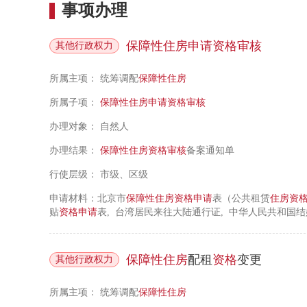
事项办理
保障性住房
申请
资格
审核
其他行政权力
所属主项：
统筹调配
保障性住房
所属子项：
保障性住房
申请
资格
审核
办理对象：
自然人
办理结果：
保障性住房
资格
审核
备案通知单
行使层级：
市级、区级
申请材料：北京市
保障性住房
资格
申请
表（公共租赁
住房
资
贴
资格
申请
表, 台湾居民来往大陆通行证, 中华人民共和国结
同, 房屋征收协议, 房屋拆迁安置协议, 购房发票, 中华人
民共和国不动产权证书, 外省市核发的中华人民共和国房屋所
疾人证, 大病诊断书, 劳动模范证, 安置证, 供养证, 低保
保障性住房
配租
资格
变更
其他行政权力
现役证, 中国人民解放军军官转业证书, 见义勇为光荣证, 腾
性消防救援队伍消防员证
所属主项：
统筹调配
保障性住房