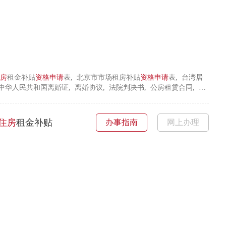
房
租金补贴
资格
申请
表, 北京市市场租房补贴
资格
申请
表, 台湾居
中华人民共和国离婚证, 离婚协议, 法院判决书, 公房租赁合同, 房
国契税完税证, 集体土地上房屋确权证书, 外省市核发的中华人民共和
 无工作、单位及收入情况书面承诺书, 房屋拆迁补偿协议, 中华人
证, 低保证, 低收入证, 计划生育特殊困难家庭凭证, 中国人民解放
住房
租金补贴
办事指南
网上办理
光荣证, 腾退原《房屋租赁合同》凭证, 房屋买卖合同, 赠与协议