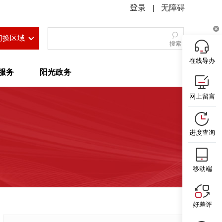
|
无障碍
切换区域
搜索
在线导办
服务
阳光政务
网上留言
进度查询
移动端
好差评