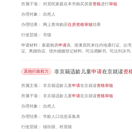
所属子项：
对居民家庭在本市购买房屋
资格
进行
审核
办理对象：
自然人
办理结果：
网上查询购买
住房
资格
审核
结果
行使层级：
市级
申请材料：家庭购房
申请
表, 港澳居民来往内地通行证, 台
证, 离婚协议, 境外婚姻登记材料, 司法调解书, 司法判决书
非京籍适龄儿童
申请
在京就读
资
其他行政权力
所属主项：
非京籍适龄儿童
申请
在京就读
资格
审核
所属子项：
非京籍适龄儿童
申请
在京就读
资格
审核
办理对象：
自然人
办理结果：
学龄人口信息采集表
行使层级：
镇街级、村居级