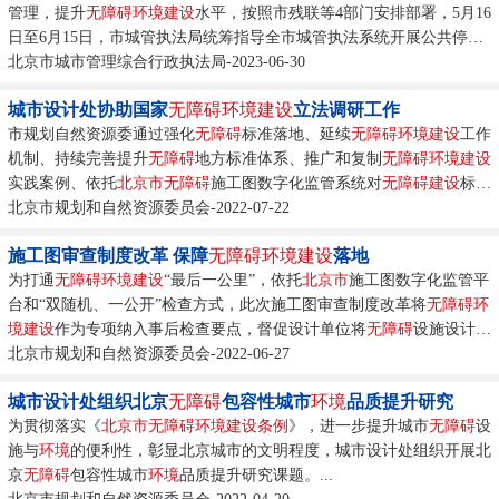
管理，提升
无障碍环境建设
水平，按照市残联等4部门安排部署，5月16
日至6月15日，市城管执法局统筹指导全市城管执法系统开展公共停车
场
北京市城市管理综合行政执法局-2023-06-30
无
障碍
停车位“专项检查月”活动。...
城市设计处协助国家
无障碍环境建设
立法调研工作
市规划自然资源委通过强化
无
障碍
标准落地、延续
无障碍环境建设
工作
机制、持续完善提升
无
障碍
地方标准体系、推广和复制
无障碍环境建设
实践案例、依托
北京市
无
障碍
施工图数字化监管系统对
无
障碍
建设
标准
进行标准检查、开展公共空间
北京市规划和自然资源委员会-2022-07-22
无障碍环境建设
管理监督检查、加强
无
障
碍
培训培养
无
障碍
...
施工图审查制度改革 保障
无障碍环境建设
落地
为打通
无障碍环境建设
“最后一公里”，依托
北京市
施工图数字化监管平
台和“双随机、一公开”检查方式，此次施工图审查制度改革将
无障碍环
境建设
作为专项纳入事后检查要点，督促设计单位将
无
障碍
设施设计内
容纳入
北京市规划和自然资源委员会-2022-06-27
建设
工程施工图并严格执行
无
障碍
设施工程
建设
标准。...
城市设计处组织北京
无
障碍
包容性城市
环境
品质提升研究
为贯彻落实《
北京市
无障碍环境建设
条例
》，进一步提升城市
无
障碍
设
施与
环境
的便利性，彰显北京城市的文明程度，城市设计处组织开展北
京
无
障碍
包容性城市
环境
品质提升研究课题。...