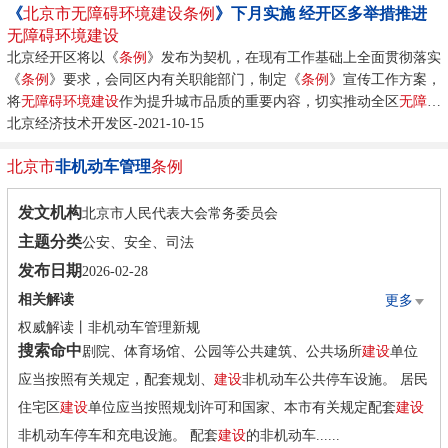
《
北京市
无障碍环境建设
条例
》下月实施 经开区多举措推进
无障碍环境建设
北京经开区将以《
条例
》发布为契机，在现有工作基础上全面贯彻落实
《
条例
》要求，会同区内有关职能部门，制定《
条例
》宣传工作方案，
将
无障碍环境建设
作为提升城市品质的重要内容，切实推动全区
无
障碍
建设
北京经济技术开发区-2021-10-15
。...
北京市
非机动车管理
条例
发文机构
北京市人民代表大会常务委员会
主题分类
公安、安全、司法
发布日期
2026-02-28
相关解读
更多
权威解读丨非机动车管理新规
搜索命中
剧院、体育场馆、公园等公共建筑、公共场所
建设
单位
新规护航·平安骑行丨新修订的《北京市非机动车管理条例》自2026年5月1日起施行
应当按照有关规定，配套规划、
建设
非机动车公共停车设施。 居民
住宅区
建设
单位应当按照规划许可和国家、本市有关规定配套
建设
非机动车停车和充电设施。 配套
建设
的非机动车......