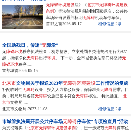
无障碍环境建设
法》《
北京市
无障碍环境建设
条例
》等法律法规和强制性国家标准，公共停
车场应当设置并标明
无
障碍
机动车停车位。...
首都之窗2026-05-17
相似信息
2
条
全国助残日，传递“
无
障爱”
无
障碍
环境
秩序执法检查，劝导整改、立案处罚各类违规占用行为927
起，持续净化
无
障碍
出行
环境
。 下一步，全市城管执法部门将坚持
无
障碍
环境
秩序......
首都城管2026-05-15
北京市
文物局关于报送2023年
无障碍环境建设
工作情况的复函
补配临时性
无
障碍
设备，投入人力接驳服务，保障群众
无
障碍
需求。目
前，我局局属各馆
无
障碍
设施已基本符合
无
障碍
标准。 特此函复。
北
京市
文物局 ......
北京市文物局-2023-11-08
相似信息
2
条
市城管执法局开展公共停车场
无
障碍
停车位“专项检查月”活动
为贯彻落实《
北京市
无障碍环境建设
条例
》，进一步规范
无
障碍
停车位