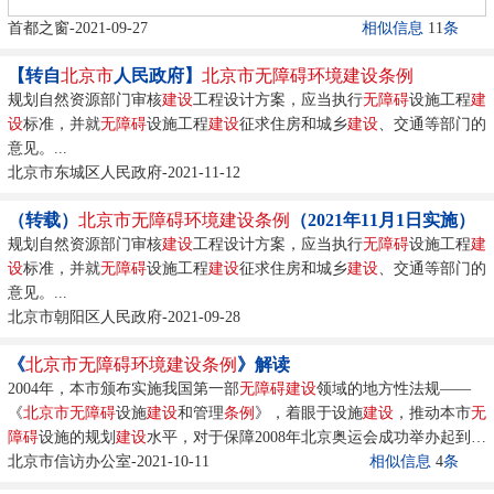
首都之窗-2021-09-27
相似信息
11
条
【转自
北京市
人民政府】
北京市
无障碍环境建设
条例
规划自然资源部门审核
建设
工程设计方案，应当执行
无
障碍
设施工程
建
设
标准，并就
无
障碍
设施工程
建设
征求住房和城乡
建设
、交通等部门的
意见。...
北京市东城区人民政府-2021-11-12
（转载）
北京市
无障碍环境建设
条例
（2021年11月1日实施）
规划自然资源部门审核
建设
工程设计方案，应当执行
无
障碍
设施工程
建
设
标准，并就
无
障碍
设施工程
建设
征求住房和城乡
建设
、交通等部门的
意见。...
北京市朝阳区人民政府-2021-09-28
《
北京市
无障碍环境建设
条例
》解读
2004年，本市颁布实施我国第一部
无
障碍
建设
领域的地方性法规——
《
北京市
无
障碍
设施
建设
和管理
条例
》，着眼于设施
建设
，推动本市
无
障碍
设施的规划
建设
水平，对于保障2008年北京奥运会成功举办起到了
不可或缺的作用。...
北京市信访办公室-2021-10-11
相似信息
4
条