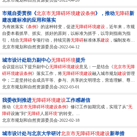
北京市规划和自然资源委员会-2022-04-20
市规自委贯彻《
北京市
无障碍环境建设
条例
》，推动
无
障碍
新
建改建标准的应用和落实
为有效落实《
条例
》的这种转变，促进
无障碍环境建设
，近年来，市规
自委本着抓早、抓实、抓好的原则，以标准为抓手，以导则指南为指
引，结合
无
障碍
专项行动，持续完善
无
障碍
标准体系
建设
，编制发布涵
盖综合类、居住区、公共建筑、市政道路、轨道交通以及特定地区等一
北京市规划和自然资源委员会-2022-04-12
系列
无
障碍
设计标准...
城市设计处助力副中心
无
障碍
环境
提升
会议提出以下提升副中心
无障碍环境建设
意见：一是结合《
北京市
无障
碍环境建设
条例
》落实工作，将
无障碍环境建设
融入城市规划
建设
管理
中；二是坚持社会成员平等、参与、共享的文明理念，营造理解、尊
重、关心和帮助残疾人、老年人等社会成员的良好氛围；三是按照我委
北京市规划和自然资源委员会-2022-03-01
最新发布的
无
障碍
建设
图集与标准，对已建成的
无
障碍
设施提出提升需
我委收到推进
无障碍环境建设
工作感谢信
求并抓...
推动《
北京市
无障碍环境建设
条例
》修订工作如期完成，实现了从“
无
障碍
设施”到“
无
障碍
人居
环境
”的转变。...
北京市规划和自然资源委员会-2022-02-18
城市设计处与北京大学研讨
北京市
无障碍环境建设
新举措