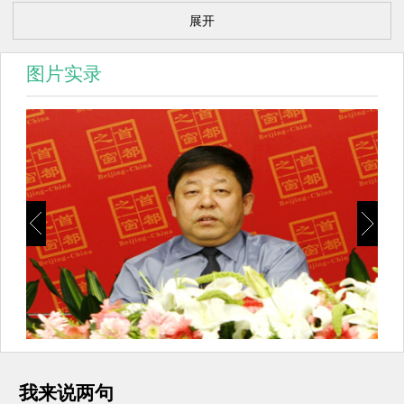
能，推进三项重点工作”系列访谈节目现场。
展开
从6月28日至6月30日，每天15点，将邀请一
位基层检察院检察长作客直播间与大家进行在
图片实录
线交流，今天邀请到的检察长朝阳区检察院王
立检察长，先和我们网友打个招呼。
王立：大家好。
主持人：上一周刚刚结束的“举报宣传
周”上，北京市检察机关以依靠群众、反腐倡
廉、服务大局为主题开展了一系列的宣传活
动，朝阳区检察院开展了什么样的活动？
我来说两句
王立：跟各位网友做一个介绍。“举报宣