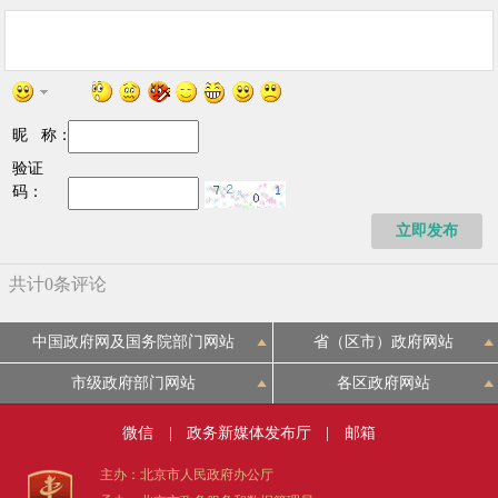
传周”是最高人民检察院每年定期推出的反腐
倡廉的重要举措，按高检的部署，我们上周一
个是上街进行群众宣传，解答群众咨询，受理
各种各样的举报；再一个是请了一些人大代
昵 称：
表、政协委员还有人民监督员向他们汇报我们
验证
码：
的反渎职工作和反贪工作，进一步征求意见；
立即发布
再一个是对举报的线索进行了梳理分流；再一
个是我作为检察长专门拿出时间来进行一些接
待群众。近期来的比较多的没有得到解决的，
中国政府网及国务院部门网站
省（区市）政府网站
特意约谈的是三、四位。
市级政府部门网站
各区政府网站
主持人：我们近几年一直在举办“举报宣
微信
|
政务新媒体发布厅
|
邮箱
传周”，您能不能从基层检察院总结回顾一
主办：北京市人民政府办公厅