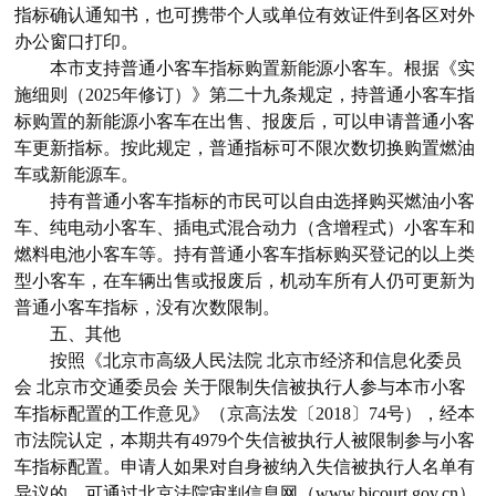
指标确认通知书，也可携带个人或单位有效证件到各区对外
办公窗口打印。
本市支持普通小客车指标购置新能源小客车。根据《实
施细则（2025年修订）》第二十九条规定，持普通小客车指
标购置的新能源小客车在出售、报废后，可以申请普通小客
车更新指标。按此规定，普通指标可不限次数切换购置燃油
车或新能源车。
持有普通小客车指标的市民可以自由选择购买燃油小客
车、纯电动小客车、插电式混合动力（含增程式）小客车和
燃料电池小客车等。持有普通小客车指标购买登记的以上类
型小客车，在车辆出售或报废后，机动车所有人仍可更新为
普通小客车指标，没有次数限制。
五、其他
按照《北京市高级人民法院 北京市经济和信息化委员
会 北京市交通委员会 关于限制失信被执行人参与本市小客
车指标配置的工作意见》（京高法发〔2018〕74号），经本
市法院认定，本期共有4979个失信被执行人被限制参与小客
车指标配置。申请人如果对自身被纳入失信被执行人名单有
异议的，可通过北京法院审判信息网（www.bjcourt.gov.cn）