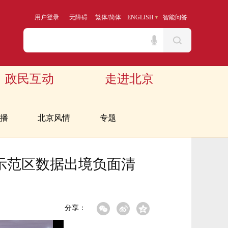
用户登录
无障碍
繁体
/
简体
ENGLISH
智能问答
政民互动
走进北京
播
北京风情
专题
示范区数据出境负面清
分享：