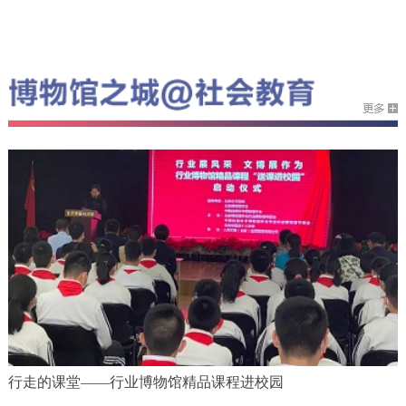
行走的课堂——行业博物馆精品课程进校园