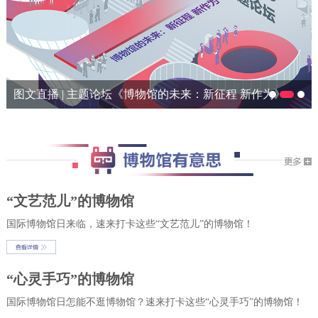
图文直播 | 主题论坛《博物馆的未来：新征程 新作为》
“文艺范儿”的博物馆
国际博物馆日来临，速来打卡这些“文艺范儿”的博物馆！
“心灵手巧”的博物馆
国际博物馆日怎能不逛博物馆？速来打卡这些“心灵手巧”的博物馆！