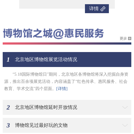
来。
纪念
色文
情
详情
产党
年主
1
北京地区博物馆展览活动情况
“5.18国际博物馆日”期间，北京地区各博物馆将深入挖掘自身资
源，推出百余项展览活动，内容涵盖了“红色传承、惠民服务、社会
教育、学术交流”四个层面。​
[详情]
2
北京地区博物馆延时开放情况
3
博物馆见过最好玩的文物