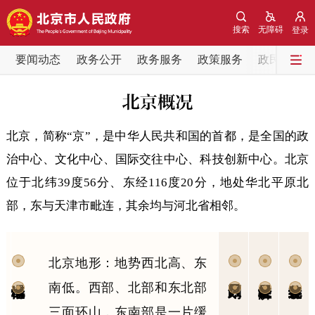
网站地图
搜索
无障碍
登录
要闻动态
要闻动态
政务公开
政务服务
政策服务
政民互动
党中央精神
国务院信息
中央部委动态
北京，简称“京”，是中华人民共和国的首都，是全国的政
北京要闻
会议信息
部门动态
治中心、文化中心、国际交往中心、科技创新中心。北京
各区热点
位于北纬39度56分、东经116度20分，地处华北平原北
部，东与天津市毗连，其余均与河北省相邻。
政务公开
市领导
机构职能
政策服务
北京地形：地势西北高、东
南低。西部、北部和东北部
政策兑现
政策解读
回应关切
三面环山，东南部是一片缓