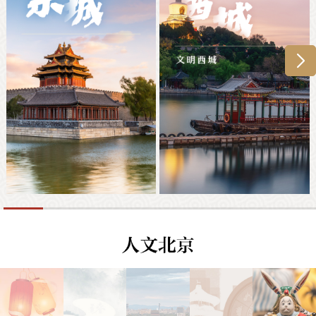
走进北京
北京概况
十六区概览
人文北京
绿色北京
图说北京
视频北京
多语种
ENGLISH
한국어
日本語
DEUTSCH
FRANÇAIS
РУССКИЙ ЯЗЫК
ESPAÑOL
العربية
PORTUGUÊS
ITALIANO