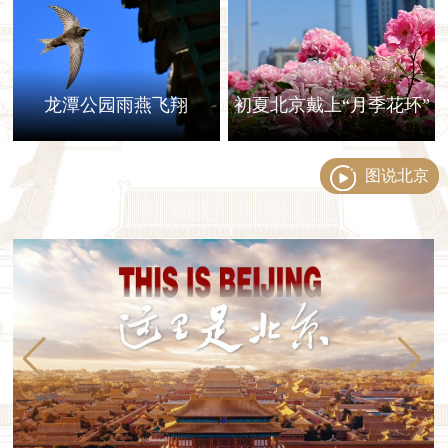
龙潭公园雨燕飞翔
初夏北京戴上“月季花环”
图说北京