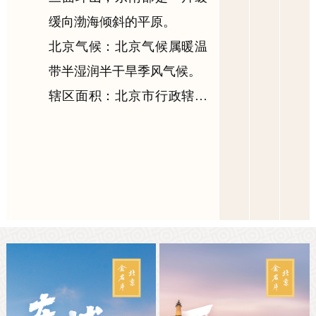
决策公开
专题公开
缓向渤海倾斜的平原。
北京气候：北京气候属暖温
政务服务
带半湿润半干旱季风气候。
个人服务
法人服务
部门服务
辖区面积：北京市行政辖区
总面积为16410平方千米。
便民服务
利企服务
投资项目
中介服务
阳光政务
政民互动
12345网上接诉即办
我要咨询
我要建议
参与调查
在线访谈
图说互动