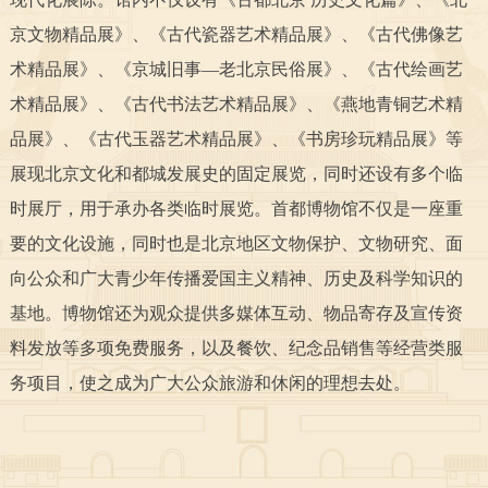
决策公开
专题公开
京文物精品展》、《古代瓷器艺术精品展》、《古代佛像艺
术精品展》、《京城旧事—老北京民俗展》、《古代绘画艺
政务服务
术精品展》、《古代书法艺术精品展》、《燕地青铜艺术精
个人服务
法人服务
部门服务
品展》、《古代玉器艺术精品展》、《书房珍玩精品展》等
展现北京文化和都城发展史的固定展览，同时还设有多个临
便民服务
利企服务
投资项目
时展厅，用于承办各类临时展览。首都博物馆不仅是一座重
要的文化设施，同时也是北京地区文物保护、文物研究、面
中介服务
阳光政务
向公众和广大青少年传播爱国主义精神、历史及科学知识的
基地。博物馆还为观众提供多媒体互动、物品寄存及宣传资
政民互动
料发放等多项免费服务，以及餐饮、纪念品销售等经营类服
12345网上接诉即办
我要咨询
我要建议
务项目，使之成为广大公众旅游和休闲的理想去处。
参与调查
在线访谈
图说互动