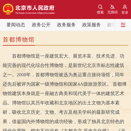
网站地图
搜索
无障碍
登录
要闻动态
要闻动态
政务公开
政务服务
政策服务
政民互动
首都博物馆
党中央精神
国务院信息
中央部委动态
首都博物馆是一座建筑宏大、展览丰富、技术先进、功
北京要闻
会议信息
部门动态
能完善的现代化综合性博物馆，是新世纪北京市标志性建筑
各区热点
之一。2008年，首都博物馆被选为奥运重点接待场馆，同年
还先后被评为国家一级博物馆和国家4A级旅游景区。 首都博
政务公开
物馆建筑本身就是一座融古典美和现代美于一体的建筑艺术
品。博物馆以其历年收藏和北京地区的出土文物为基本素
市领导
机构职能
政策服务
材，吸收北京历史、文物、考古及相关学科的最新研究成
政策兑现
政策解读
回应关切
果，借鉴国内外博物馆的成功经验，形成了独具北京特色的
现代化展陈。馆内不仅设有《古都北京 历史文化篇》、《北