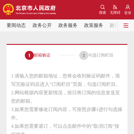
网站地图
搜索
无障碍
登录
要闻动态
要闻动态
政务公开
政务服务
政策服务
政民互动
党中央精神
国务院信息
中央部委动态
邮箱验证
勾选订阅栏目
北京要闻
会议信息
部门动态
各区热点
1.请输入您的邮箱地址，您将会收到验证码邮件，填
写完验证码后进入“订阅栏目”页面，勾选订阅栏目。
政务公开
2.网站根据内容更新情况，按日将订阅的信息发送至
您的邮箱。
市领导
机构职能
政策服务
3.如果您需要修改订阅内容，可按照步骤1进行勾选操
作。
政策兑现
政策解读
回应关切
4.如果您需要退订，可以点击邮件中的“取消订阅”按