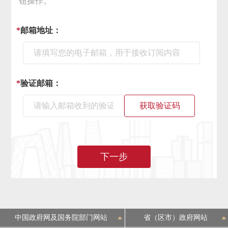
钮操作。
决策公开
专题公开
*
邮箱地址：
政务服务
个人服务
法人服务
部门服务
*
验证邮箱：
便民服务
利企服务
投资项目
获取验证码
中介服务
阳光政务
下一步
政民互动
12345网上接诉即办
我要咨询
我要建议
参与调查
在线访谈
图说互动
中国政府网及国务院部门网站
省（区市）政府网站