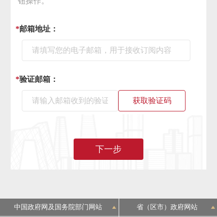
钮操作。
决策公开
专题公开
*
邮箱地址：
政务服务
个人服务
法人服务
部门服务
*
验证邮箱：
便民服务
利企服务
投资项目
获取验证码
中介服务
阳光政务
下一步
政民互动
12345网上接诉即办
我要咨询
我要建议
参与调查
在线访谈
图说互动
中国政府网及国务院部门网站
省（区市）政府网站