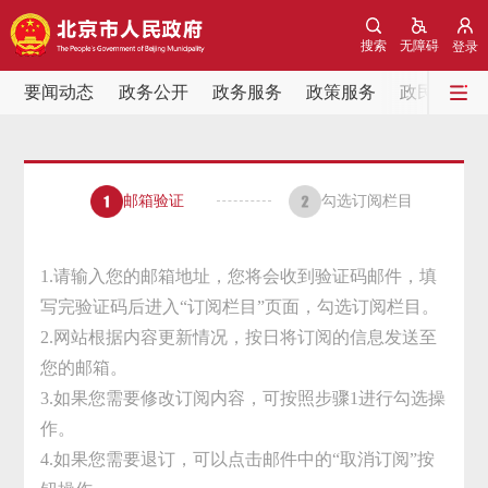
网站地图
搜索
无障碍
登录
要闻动态
要闻动态
政务公开
政务服务
政策服务
政民互动
党中央精神
国务院信息
中央部委动态
邮箱验证
勾选订阅栏目
北京要闻
会议信息
部门动态
各区热点
1.请输入您的邮箱地址，您将会收到验证码邮件，填
写完验证码后进入“订阅栏目”页面，勾选订阅栏目。
政务公开
2.网站根据内容更新情况，按日将订阅的信息发送至
您的邮箱。
市领导
机构职能
政策服务
3.如果您需要修改订阅内容，可按照步骤1进行勾选操
作。
政策兑现
政策解读
回应关切
4.如果您需要退订，可以点击邮件中的“取消订阅”按