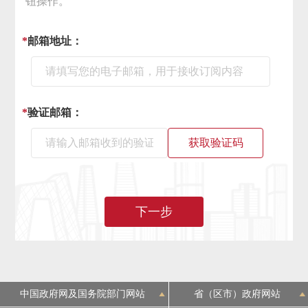
钮操作。
决策公开
专题公开
*
邮箱地址：
政务服务
个人服务
法人服务
部门服务
*
验证邮箱：
便民服务
利企服务
投资项目
获取验证码
中介服务
阳光政务
下一步
政民互动
12345网上接诉即办
我要咨询
我要建议
参与调查
在线访谈
图说互动
中国政府网及国务院部门网站
省（区市）政府网站