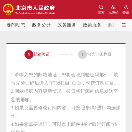
网站地图
搜索
无障碍
登录
要闻动态
要闻动态
政务公开
政务服务
政策服务
政民互动
党中央精神
国务院信息
中央部委动态
邮箱验证
勾选订阅栏目
北京要闻
会议信息
部门动态
各区热点
1.请输入您的邮箱地址，您将会收到验证码邮件，填
写完验证码后进入“订阅栏目”页面，勾选订阅栏目。
政务公开
2.网站根据内容更新情况，按日将订阅的信息发送至
您的邮箱。
市领导
机构职能
政策服务
3.如果您需要修改订阅内容，可按照步骤1进行勾选操
作。
政策兑现
政策解读
回应关切
4.如果您需要退订，可以点击邮件中的“取消订阅”按