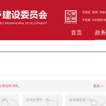
无障碍
繁體
智能
手机版
访问我的
首页
政
办理信件28件。
更多>>
（件）
咨询办理中（件）
咨询满意度（%）