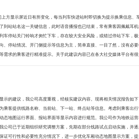
车门上方显示屏近日有所变化，每当列车快进站时即切换为提示换乘信息、
了到站站名这一关键信息，此时语音播报也已结束，常有乘客因佩戴耳机
列车停站关门铃响才匆忙下车，存在较大安全风险，或错过停站下车，极
向、停站情况、开门侧提示等信息为主，简单直接、一目了然，没有必要
等需求的乘客进行精准提示。关于此建议内容已在各大社交媒体平台有很
显示的建议，我公司高度重视，经核实建议内容。现将相关情况报告如下
为乘客提供线路名称、当前站、下一站、终点站等信息。考虑到乘客出行
动态地图运行界面、报站界面等显示内容进行规范。我公司作为地铁运营
我公司已于近期组织研究调整方案，先期在部分线路试点启动实施，并逐
保证可行性和必要性充分情况下，进一步优化车厢动态地图显示方案，提