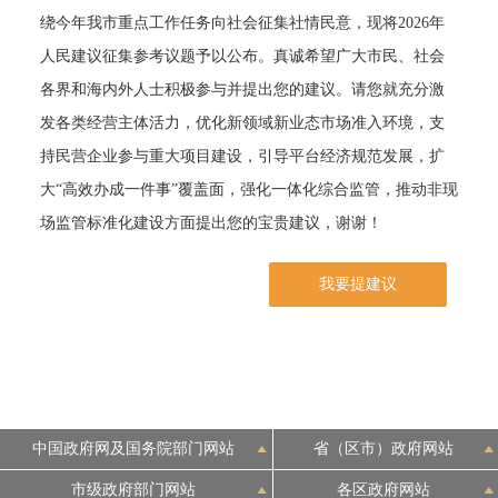
绕今年我市重点工作任务向社会征集社情民意，现将2026年
决策公开
专题公开
人民建议征集参考议题予以公布。真诚希望广大市民、社会
各界和海内外人士积极参与并提出您的建议。请您就充分激
政务服务
发各类经营主体活力，优化新领域新业态市场准入环境，支
个人服务
法人服务
部门服务
持民营企业参与重大项目建设，引导平台经济规范发展，扩
大“高效办成一件事”覆盖面，强化一体化综合监管，推动非现
便民服务
利企服务
投资项目
场监管标准化建设方面提出您的宝贵建议，谢谢！
我要提建议
中介服务
阳光政务
政民互动
12345网上接诉即办
我要咨询
我要建议
中国政府网及国务院部门网站
省（区市）政府网站
参与调查
在线访谈
图说互动
市级政府部门网站
各区政府网站