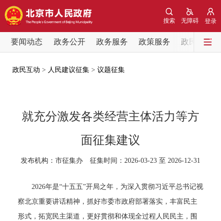
网站地图
搜索
无障碍
登录
要闻动态
要闻动态
政务公开
政务服务
政策服务
政民互动
党中央精神
国务院信息
中央部委动态
政民互动
>
人民建议征集
>
议题征集
北京要闻
会议信息
部门动态
就充分激发各类经营主体活力等方
各区热点
面征集建议
政务公开
发布机构：市征集办 征集时间：2026-03-23 至 2026-12-31
市领导
机构职能
政策服务
2026年是“十五五”开局之年，为深入贯彻习近平总书记视
察北京重要讲话精神，抓好市委市政府部署落实，丰富民主
政策兑现
政策解读
回应关切
形式，拓宽民主渠道，更好贯彻和体现全过程人民民主，围