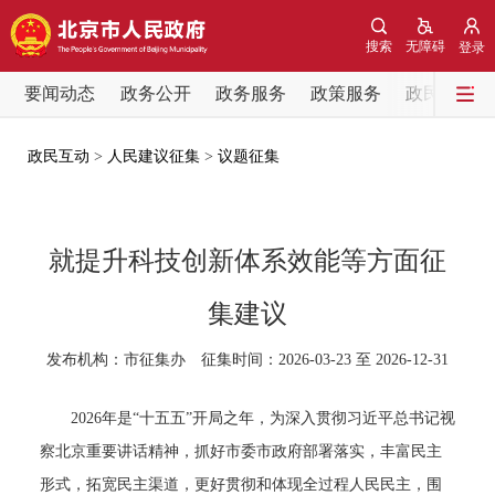
网站地图
搜索
无障碍
登录
要闻动态
要闻动态
政务公开
政务服务
政策服务
政民互动
党中央精神
国务院信息
中央部委动态
政民互动
>
人民建议征集
>
议题征集
北京要闻
会议信息
部门动态
就提升科技创新体系效能等方面征
各区热点
集建议
政务公开
发布机构：市征集办 征集时间：2026-03-23 至 2026-12-31
市领导
机构职能
政策服务
2026年是“十五五”开局之年，为深入贯彻习近平总书记视
察北京重要讲话精神，抓好市委市政府部署落实，丰富民主
政策兑现
政策解读
回应关切
形式，拓宽民主渠道，更好贯彻和体现全过程人民民主，围