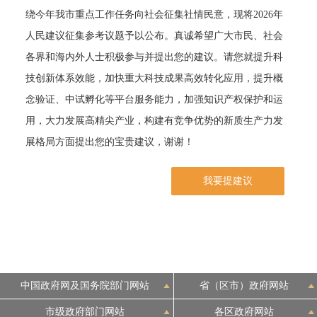
绕今年我市重点工作任务向社会征集社情民意，现将2026年
决策公开
专题公开
人民建议征集参考议题予以公布。真诚希望广大市民、社会
各界和海内外人士积极参与并提出您的建议。请您就提升科
政务服务
技创新体系效能，加快重大科技成果高效转化应用，提升概
个人服务
法人服务
部门服务
念验证、中试孵化等平台服务能力，加强知识产权保护和运
用，大力发展高精尖产业，构建有竞争优势的新质生产力发
便民服务
利企服务
投资项目
展格局方面提出您的宝贵建议，谢谢！
我要提建议
中介服务
阳光政务
政民互动
12345网上接诉即办
我要咨询
我要建议
中国政府网及国务院部门网站
省（区市）政府网站
参与调查
在线访谈
图说互动
市级政府部门网站
各区政府网站