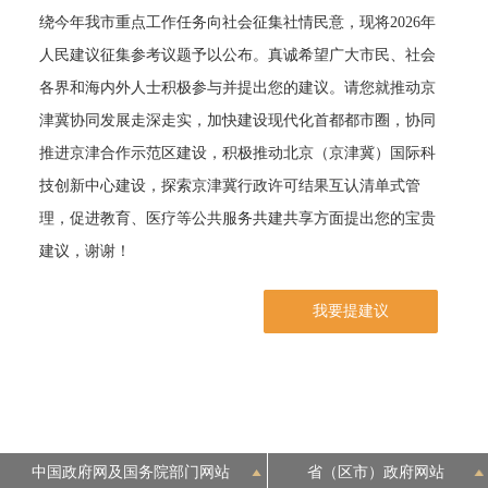
绕今年我市重点工作任务向社会征集社情民意，现将2026年
决策公开
专题公开
人民建议征集参考议题予以公布。真诚希望广大市民、社会
各界和海内外人士积极参与并提出您的建议。请您就推动京
政务服务
津冀协同发展走深走实，加快建设现代化首都都市圈，协同
个人服务
法人服务
部门服务
推进京津合作示范区建设，积极推动北京（京津冀）国际科
技创新中心建设，探索京津冀行政许可结果互认清单式管
便民服务
利企服务
投资项目
理，促进教育、医疗等公共服务共建共享方面提出您的宝贵
建议，谢谢！
中介服务
阳光政务
我要提建议
政民互动
12345网上接诉即办
我要咨询
我要建议
参与调查
在线访谈
图说互动
中国政府网及国务院部门网站
省（区市）政府网站