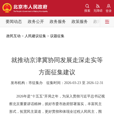
网站地图
搜索
无障碍
登录
要闻动态
要闻动态
政务公开
政务服务
政策服务
政民互动
党中央精神
国务院信息
中央部委动态
政民互动
>
人民建议征集
>
议题征集
北京要闻
会议信息
部门动态
就推动京津冀协同发展走深走实等
各区热点
方面征集建议
政务公开
发布机构：市征集办 征集时间：2026-03-23 至 2026-12-31
市领导
机构职能
政策服务
2026年是“十五五”开局之年，为深入贯彻习近平总书记视
察北京重要讲话精神，抓好市委市政府部署落实，丰富民主
政策兑现
政策解读
回应关切
形式，拓宽民主渠道，更好贯彻和体现全过程人民民主，围