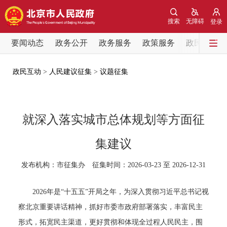
网站地图
搜索
无障碍
登录
要闻动态
要闻动态
政务公开
政务服务
政策服务
政民互动
党中央精神
国务院信息
中央部委动态
政民互动
>
人民建议征集
>
议题征集
北京要闻
会议信息
部门动态
就深入落实城市总体规划等方面征
各区热点
集建议
政务公开
发布机构：市征集办 征集时间：2026-03-23 至 2026-12-31
市领导
机构职能
政策服务
2026年是“十五五”开局之年，为深入贯彻习近平总书记视
察北京重要讲话精神，抓好市委市政府部署落实，丰富民主
政策兑现
政策解读
回应关切
形式，拓宽民主渠道，更好贯彻和体现全过程人民民主，围