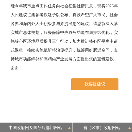
绕今年我市重点工作任务向社会征集社情民意，现将2026年
决策公开
专题公开
人民建议征集参考议题予以公布。真诚希望广大市民、社会
各界和海内外人士积极参与并提出您的建议。请您就深入落
政务服务
实城市总体规划，服务保障中央政务功能布局持续优化，实
个人服务
法人服务
部门服务
施核心区环境品质提升三年行动，加力推进核心区平房申请
式退租，接续实施疏解整治促提升，统筹用好腾退空间，支
便民服务
利企服务
投资项目
持城市功能织补和高精尖产业发展方面提出您的宝贵建议，
谢谢！
中介服务
阳光政务
我要提建议
政民互动
12345网上接诉即办
我要咨询
我要建议
参与调查
在线访谈
图说互动
中国政府网及国务院部门网站
省（区市）政府网站