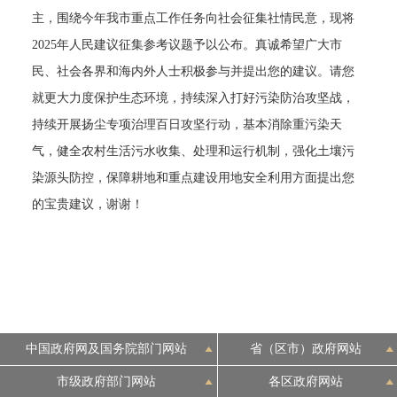
主，围绕今年我市重点工作任务向社会征集社情民意，现将
决策公开
专题公开
2025年人民建议征集参考议题予以公布。真诚希望广大市
民、社会各界和海内外人士积极参与并提出您的建议。请您
政务服务
就更大力度保护生态环境，持续深入打好污染防治攻坚战，
个人服务
法人服务
部门服务
持续开展扬尘专项治理百日攻坚行动，基本消除重污染天
气，健全农村生活污水收集、处理和运行机制，强化土壤污
便民服务
利企服务
投资项目
染源头防控，保障耕地和重点建设用地安全利用方面提出您
的宝贵建议，谢谢！
中介服务
阳光政务
政民互动
12345网上接诉即办
我要咨询
我要建议
中国政府网及国务院部门网站
省（区市）政府网站
参与调查
在线访谈
图说互动
市级政府部门网站
各区政府网站