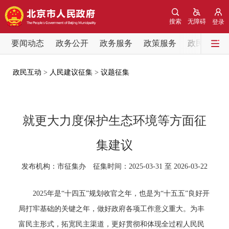
网站地图
搜索
无障碍
登录
要闻动态
要闻动态
政务公开
政务服务
政策服务
政民互动
党中央精神
国务院信息
中央部委动态
政民互动
>
人民建议征集
>
议题征集
北京要闻
会议信息
部门动态
就更大力度保护生态环境等方面征
各区热点
集建议
政务公开
发布机构：市征集办 征集时间：2025-03-31 至 2026-03-22
市领导
机构职能
政策服务
2025年是“十四五”规划收官之年，也是为“十五五”良好开
局打牢基础的关键之年，做好政府各项工作意义重大。为丰
政策兑现
政策解读
回应关切
富民主形式，拓宽民主渠道，更好贯彻和体现全过程人民民