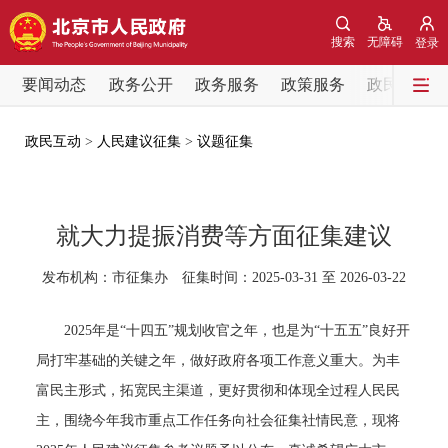
网站地图
搜索
无障碍
登录
要闻动态
要闻动态
政务公开
政务服务
政策服务
政民互动
党中央精神
国务院信息
中央部委动态
政民互动
>
人民建议征集
>
议题征集
北京要闻
会议信息
部门动态
就大力提振消费等方面征集建议
各区热点
发布机构：市征集办 征集时间：2025-03-31 至 2026-03-22
政务公开
2025年是“十四五”规划收官之年，也是为“十五五”良好开
市领导
机构职能
政策服务
局打牢基础的关键之年，做好政府各项工作意义重大。为丰
富民主形式，拓宽民主渠道，更好贯彻和体现全过程人民民
政策兑现
政策解读
回应关切
主，围绕今年我市重点工作任务向社会征集社情民意，现将