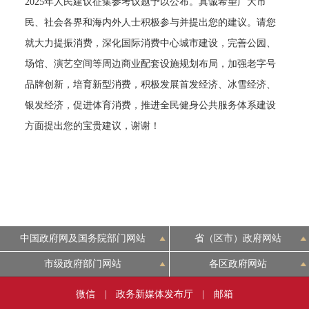
2025年人民建议征集参考议题予以公布。真诚希望广大市
决策公开
专题公开
民、社会各界和海内外人士积极参与并提出您的建议。请您
就大力提振消费，深化国际消费中心城市建设，完善公园、
政务服务
场馆、演艺空间等周边商业配套设施规划布局，加强老字号
品牌创新，培育新型消费，积极发展首发经济、冰雪经济、
个人服务
法人服务
部门服务
银发经济，促进体育消费，推进全民健身公共服务体系建设
方面提出您的宝贵建议，谢谢！
便民服务
利企服务
投资项目
中介服务
阳光政务
政民互动
中国政府网及国务院部门网站
省（区市）政府网站
12345网上接诉即办
我要咨询
我要建议
市级政府部门网站
各区政府网站
参与调查
在线访谈
图说互动
微信
|
政务新媒体发布厅
|
邮箱