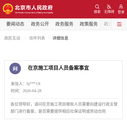
网站地图
搜索
无障碍
登录
要闻动态
要闻动态
政务公开
政务服务
政策服务
政民互动
党中央精神
国务院信息
中央部委动态
政民互动
信件列表
详细信息
北京要闻
会议信息
部门动态
在京施工项目人员备案事宜
各区热点
来信人：bj***1X
政务公开
时间：2026-04-28
各位领导好，请问在京施工项目哪些人员需要向建设行政主管
市领导
机构职能
政策服务
部门进行备案，是否需要提供相应社保证明或劳动合同
政策兑现
政策解读
回应关切