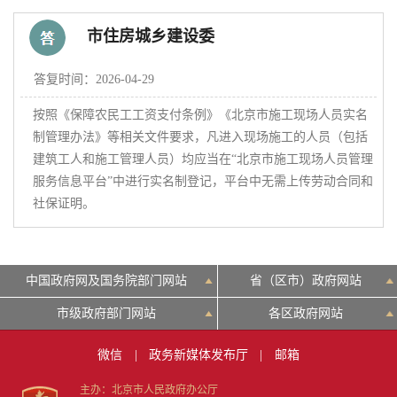
市住房城乡建设委
决策公开
专题公开
答复时间：2026-04-29
政务服务
按照《保障农民工工资支付条例》《北京市施工现场人员实名
制管理办法》等相关文件要求，凡进入现场施工的人员（包括
个人服务
法人服务
部门服务
建筑工人和施工管理人员）均应当在“北京市施工现场人员管理
服务信息平台”中进行实名制登记，平台中无需上传劳动合同和
社保证明。
便民服务
利企服务
投资项目
中介服务
阳光政务
中国政府网及国务院部门网站
省（区市）政府网站
市级政府部门网站
各区政府网站
政民互动
微信
|
政务新媒体发布厅
|
邮箱
12345网上接诉即办
我要咨询
我要建议
主办：北京市人民政府办公厅