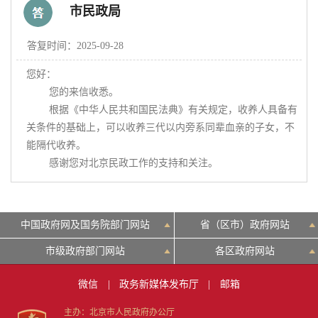
市民政局
决策公开
专题公开
答复时间：2025-09-28
您好：

政务服务
        您的来信收悉。

        根据《中华人民共和国民法典》有关规定，收养人具备有
个人服务
法人服务
部门服务
关条件的基础上，可以收养三代以内旁系同辈血亲的子女，不
能隔代收养。

        感谢您对北京民政工作的支持和关注。
便民服务
利企服务
投资项目
中介服务
阳光政务
中国政府网及国务院部门网站
省（区市）政府网站
市级政府部门网站
各区政府网站
政民互动
微信
|
政务新媒体发布厅
|
邮箱
12345网上接诉即办
我要咨询
我要建议
主办：北京市人民政府办公厅