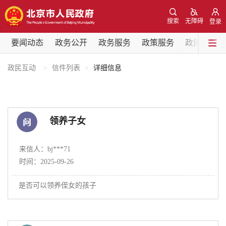
网站地图
搜索
无障碍
登录
要闻动态
要闻动态
政务公开
政务服务
政策服务
政民互动
党中央精神
国务院信息
中央部委动态
政民互动
信件列表
详细信息
北京要闻
会议信息
部门动态
领养子女
各区热点
来信人：bj***71
政务公开
时间：2025-09-26
是否可以领养侄女的孩子
市领导
机构职能
政策服务
政策兑现
政策解读
回应关切