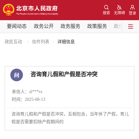
网站地图
搜索
无障碍
登录
要闻动态
要闻动态
政务公开
政务服务
政策服务
政民互动
党中央精神
国务院信息
中央部委动态
政民互动
信件列表
详细信息
北京要闻
会议信息
部门动态
咨询育儿假和产假是否冲突
各区热点
来信人：zl***rx
政务公开
时间：2025-08-13
咨询育儿假和产假是否冲突，互相包含，当年休了产假，育儿
市领导
机构职能
政策服务
假是否需要扣除产假期间的
政策兑现
政策解读
回应关切