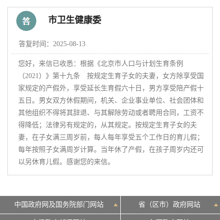
市卫生健康委
决策公开
专题公开
答复时间：2025-08-13
政务服务
您好，来信已收悉：根据《北京市人口与计划生育条例
（2021）》第十九条　按规定生育子女的夫妻，女方除享受国
个人服务
法人服务
部门服务
家规定的产假外，享受延长生育假六十日，男方享受陪产假十
五日。男女双方休假期间，机关、企业事业单位、社会团体和
其他组织不得将其辞退、与其解除劳动或者聘用合同，工资不
便民服务
利企服务
投资项目
得降低；法律另有规定的，从其规定。按规定生育子女的夫
妻，在子女满三周岁前，每人每年享受五个工作日的育儿假；
中介服务
阳光政务
每年按照子女满周岁计算。当年休了产假，在孩子周岁内还可
以另休育儿假。感谢您的来信。
政民互动
12345网上接诉即办
我要咨询
我要建议
中国政府网及国务院部门网站
省（区市）政府网站