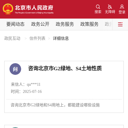
网站地图
搜索
无障碍
登录
要闻动态
要闻动态
政务公开
政务服务
政策服务
政民互动
党中央精神
国务院信息
中央部委动态
政民互动
信件列表
详细信息
北京要闻
会议信息
部门动态
咨询北京市G2绿地、S4土地性质
各区热点
来信人：qu***11
政务公开
时间：2025-07-16
咨询北京市G2绿地和S4用地上，都能建设哪些设施
市领导
机构职能
政策服务
政策兑现
政策解读
回应关切