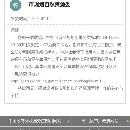
市规划自然资源委
决策公开
专题公开
答复时间：2025-07-17
您好！

政务服务
      您的来信收悉。根据《城乡规划用地分类标准》DB11/996-
2013的相关规定，G2为防护绿地，指城市中具有卫生防护、安
个人服务
法人服务
部门服务
全防护和隔离功能的绿地。S4为社会停车场用地，指公共使用
的停车场和停车库用地，不包括其他各类用地配建的停车场
（库）用地。具体问题建议结合具体情况咨询属地规自分局
便民服务
利企服务
投资项目
（电话查询地址：
http://ghzrzyw.beijing.gov.cn/zhengminhudong/lxwm/）。

中介服务
阳光政务
      特此回复。感谢您对我市规划和自然资源管理工作的关心与
支持！
政民互动
12345网上接诉即办
我要咨询
我要建议
中国政府网及国务院部门网站
省（区市）政府网站