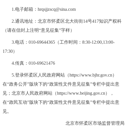
走进北京
1.电子邮箱：hrqsjjzscq@sina.com
北京概况
十六区概览
人文北京
2.通讯地址：北京市怀柔区北大街街14号417知识产权科
（请在信封上注明“意见征集”字样）
绿色北京
图说北京
视频北京
3.电话：010-69644365（工作时间：8:30-12:00,13:00-
多语种
17:30）
ENGLISH
한국어
日本語
4.传真：010-69621476
5.登录怀柔区人民政府网站（https://www.bjhr.gov.cn）
DEUTSCH
FRANÇAIS
РУССКИЙ ЯЗЫК
在“政务公开”版块下的“政策性文件意见征集”专栏中提出意
见；北京市人民政府网站（https://www.beijing.gov.cn），
ESPAÑOL
العربية
PORTUGUÊS
在“政民互动”版块下的“政策性文件意见征集”专栏中提出意
见。
ITALIANO
北京市怀柔区市场监督管理局