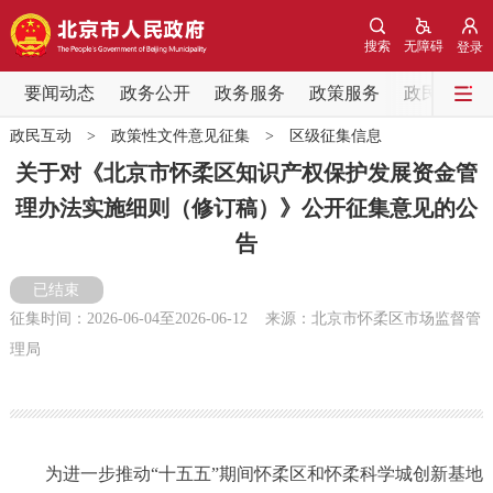
网站地图
搜索
无障碍
登录
要闻动态
要闻动态
政务公开
政务服务
政策服务
政民互动
政民互动
>
政策性文件意见征集
>
区级征集信息
党中央精神
国务院信息
中央部委动态
关于对《北京市怀柔区知识产权保护发展资金管
理办法实施细则（修订稿）》公开征集意见的公
北京要闻
会议信息
部门动态
告
各区热点
已结束
征集时间：
2026-06-04
至
2026-06-12
来源：北京市怀柔区市场监督管
政务公开
理局
市领导
机构职能
政策服务
政策兑现
政策解读
回应关切
为进一步推动“十五五”期间怀柔区和怀柔科学城创新基地