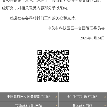
界公开征集了意见。经统计，共收到社会各界意见建议2条。
决策公开
专题公开
经研究，对相关意见内容部分予以采纳。
政务服务
感谢社会各界对我们工作的关心和支持。
中关村科技园区丰台园管理委员会
个人服务
法人服务
部门服务
2026年6月24日
便民服务
利企服务
投资项目
中介服务
阳光政务
政民互动
12345网上接诉即办
我要咨询
我要建议
中国政府网及国务院部门网站
省（区市）政府网站
参与调查
在线访谈
图说互动
市级政府部门网站
各区政府网站