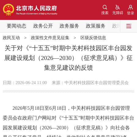
网站地图
搜索
无障碍
登录
要闻动态
要闻动态
政务公开
政务服务
政策服务
政民互动
政民互动
>
政策性文件意见征集
>
区级反馈信息
党中央精神
国务院信息
中央部委动态
关于对《“十五五”时期中关村科技园区丰台园发
展建设规划（2026—2030）（征求意见稿）》征
北京要闻
会议信息
部门动态
集意见建议的反馈
各区热点
日期：2026-06-24 11:00
来源：中关村科技园区丰台园管理委员会
政务公开
2026年5月18日至6月18日，中关村科技园区丰台园管理
市领导
机构职能
政策服务
委员会在政府门户网站对《“十五五”时期中关村科技园区丰台
政策兑现
政策解读
回应关切
园发展建设规划（2026—2030）（征求意见稿）》向社会各