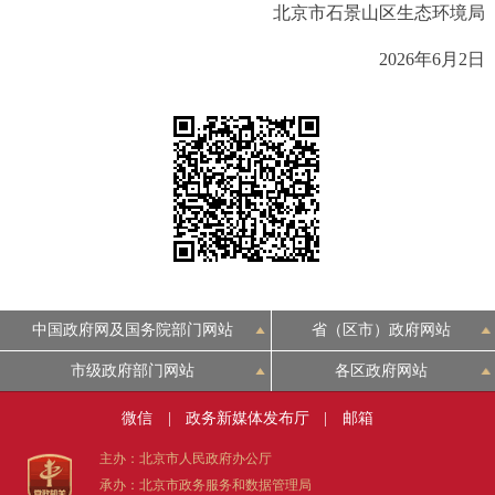
北京市石景山区生态环境局
决策公开
专题公开
2026年6月2日
政务服务
个人服务
法人服务
部门服务
便民服务
利企服务
投资项目
中介服务
阳光政务
政民互动
中国政府网及国务院部门网站
省（区市）政府网站
市级政府部门网站
各区政府网站
12345网上接诉即办
我要咨询
我要建议
微信
|
政务新媒体发布厅
|
邮箱
参与调查
在线访谈
图说互动
主办：北京市人民政府办公厅
承办：北京市政务服务和数据管理局