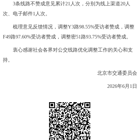
3条线路不赞成意见累计21人次，分别为线上渠道20人
决策公开
专题公开
次、电子邮件1人次。
政务服务
梳理意见反馈情况，调整Y3路98.55%受访者赞成，调整
F49路97.60%受访者赞成，调整密51路93.75%受访者赞成。
个人服务
法人服务
部门服务
衷心感谢社会各界对公交线路优化调整工作的关心和支
便民服务
利企服务
投资项目
持。
北京市交通委员会
中介服务
阳光政务
2026年6月1日
政民互动
12345网上接诉即办
我要咨询
我要建议
参与调查
在线访谈
图说互动