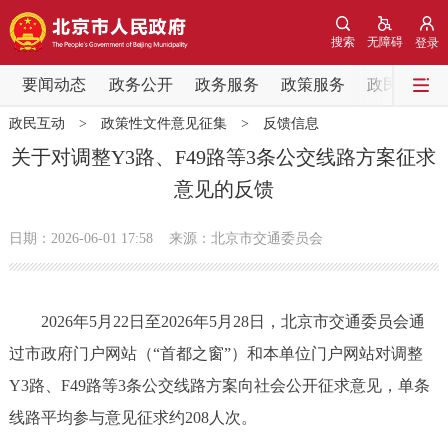
网站地图
搜索
无障碍
登录
要闻动态
要闻动态
政务公开
政务服务
政策服务
政民互动
政民互动
>
政策性文件意见征集
>
反馈信息
党中央精神
国务院信息
中央部委动态
关于对调整Y3路、F49路等3条公交线路方案征求
意见的反馈
北京要闻
会议信息
部门动态
日期：2026-06-01 17:58
来源：北京市交通委员会
各区热点
政务公开
2026年5月22日至2026年5月28日，北京市交通委员会通
过市政府门户网站（“首都之窗”）和本单位门户网站对调整
市领导
机构职能
政策服务
Y3路、F49路等3条公交线路方案向社会公开征求意见，单条
政策兑现
政策解读
回应关切
线路平均参与意见征求约208人次。