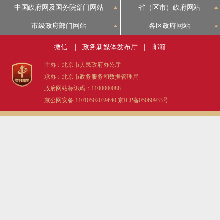
中国政府网及国务院部门网站
省（区市）政府网站
决策公开
专题公开
市级政府部门网站
各区政府网站
政务服务
微信
|
政务新媒体发布厅
|
邮箱
个人服务
法人服务
部门服务
主办：北京市人民政府办公厅
承办：北京市政务服务和数据管理局
政府网站标识码：1100000088
便民服务
利企服务
投资项目
京公网安备 11010502039640
京ICP备05060933号
中介服务
阳光政务
政民互动
12345网上接诉即办
我要咨询
我要建议
参与调查
在线访谈
图说互动