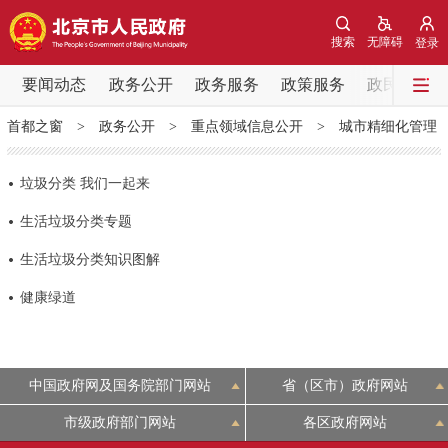
网站地图
搜索
无障碍
登录
要闻动态
要闻动态
政务公开
政务服务
政策服务
政民互动
首都之窗
>
政务公开
>
重点领域信息公开
>
城市精细化管理
党中央精神
国务院信息
中央部委动态
垃圾分类 我们一起来
北京要闻
会议信息
部门动态
生活垃圾分类专题
各区热点
生活垃圾分类知识图解
健康绿道
政务公开
市领导
机构职能
政策服务
中国政府网及国务院部门网站
省（区市）政府网站
政策兑现
政策解读
回应关切
市级政府部门网站
各区政府网站