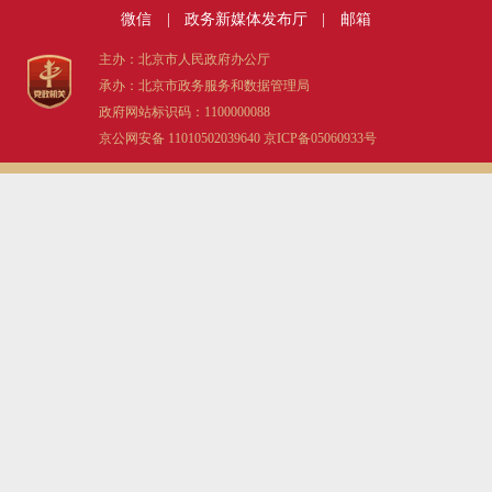
微信
|
政务新媒体发布厅
|
邮箱
决策公开
专题公开
主办：北京市人民政府办公厅
政务服务
承办：北京市政务服务和数据管理局
政府网站标识码：1100000088
个人服务
法人服务
部门服务
京公网安备 11010502039640
京ICP备05060933号
便民服务
利企服务
投资项目
中介服务
阳光政务
政民互动
12345网上接诉即办
我要咨询
我要建议
参与调查
在线访谈
图说互动