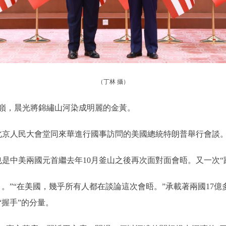
（丁林 攝）
，晨光將錦繡山河染成明麗的金黃。
京人民大會堂同來華進行國事訪問的美國總統特朗普舉行會談
中美兩國元首繼去年10月釜山之後再次面對面會晤。又一次“
”“在美國，幾乎所有人都在談論這次會晤。”承載著兩國17億
握手”的分量。