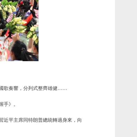
國歌奏響，分列式整齊雄健……
握手》。
習近平主席同特朗普總統轉過身來，向