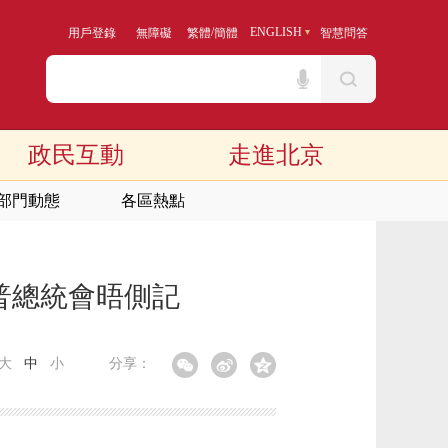
/
ENGLISH
用戶登錄
無障礙
繁體
簡體
智慧問答
政民互動
走進北京
部門動態
各區熱點
普總統會晤側記
大
中
小
分享：