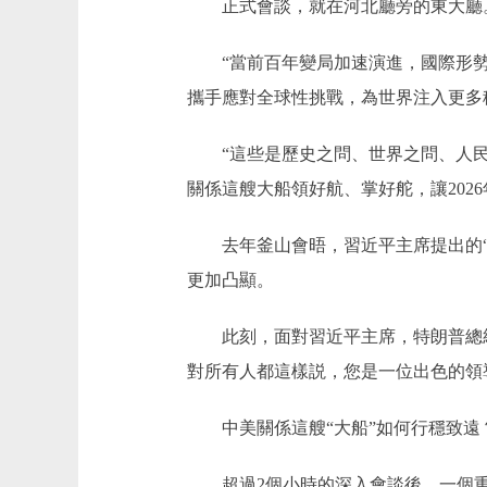
正式會談，就在河北廳旁的東大廳。
“當前百年變局加速演進，國際形勢變
攜手應對全球性挑戰，為世界注入更多
“這些是歷史之問、世界之問、人民之
關係這艘大船領好航、掌好舵，讓202
去年釜山會晤，習近平主席提出的“大
更加凸顯。
此刻，面對習近平主席，特朗普總統
對所有人都這樣説，您是一位出色的領
中美關係這艘“大船”如何行穩致遠
超過2個小時的深入會談後，一個重要