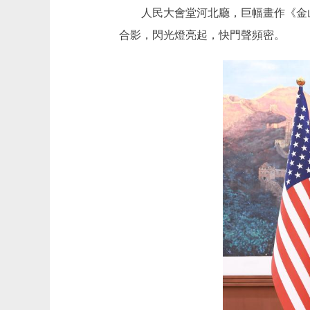
人民大會堂河北廳，巨幅畫作《金山
合影，閃光燈亮起，快門聲頻密。