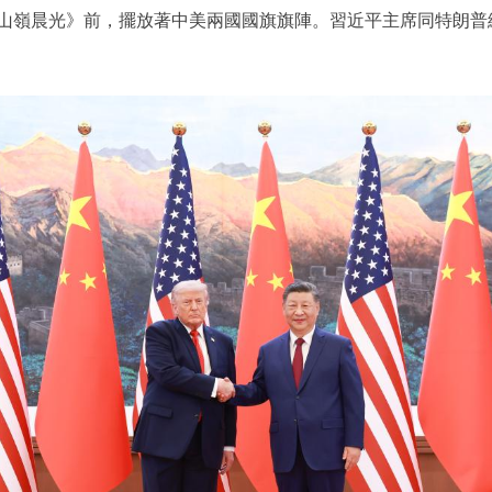
嶺晨光》前，擺放著中美兩國國旗旗陣。習近平主席同特朗普