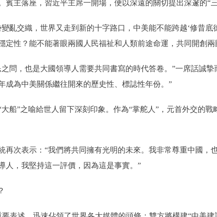
賓主落座，習近平主席一開場，便以深遠的關切提出深邃的“三
亂交織，世界又走到新的十字路口，中美能不能跨越‘修昔底德
穩定性？能不能著眼兩國人民福祉和人類前途命運，共同開創兩
問，也是大國領導人需要共同書寫的時代答卷。”一席話誠摯而
6年成為中美關係繼往開來的歷史性、標誌性年份。”
船”之喻給世人留下深刻印象。作為“掌舵人”，元首外交的戰略
再次表示：“我們將共同擁有光明的未來。我非常尊重中國，也
導人，我堅持這一評價，因為這是事實。”
？
表述，迅速佔領了世界各大媒體的頭條：雙方將構建“中美建