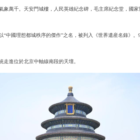
象萬千。天安門城樓，人民英雄紀念碑，毛主席紀念堂，國家
中國理想都城秩序的傑作”之名，被列入《世界遺産名錄》。9
統走進位於北京中軸線南段的天壇。