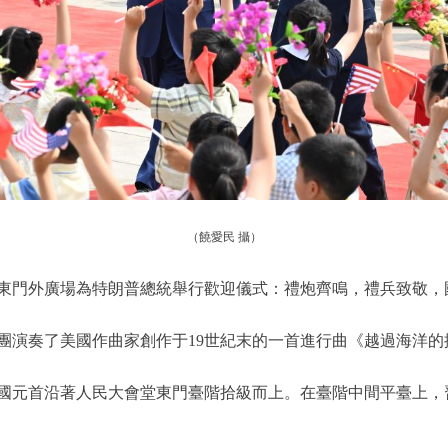
（饒愛民 攝）
門外廣場為特朗普總統舉行歡迎儀式：禮炮齊鳴，禮兵致敬，
演奏了美國作曲家創作于19世紀末的一首進行曲《越過海洋的
元首沿著人民大會堂東門臺階拾級而上。在臺階中間平臺上，