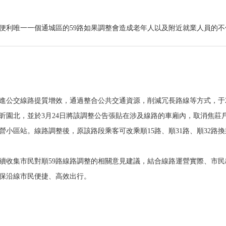
便利唯一一個通城區的59路如果調整會造成老年人以及附近就業人員的
公交線路提質增效，通過整合公共交通資源，削減冗長路線等方式，于202
昕園北，並於3月24日將該調整公告張貼在涉及線路的車廂內，取消焦莊戶
小區站。線路調整後，原該路段乘客可改乘順15路、順31路、順32路換
續收集市民對順59路線路調整的相關意見建議，結合線路運營實際、市
確保沿線市民便捷、高效出行。