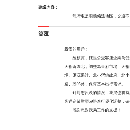
建議內容：
龍灣屯是順義偏遠地區，交通不
答覆
親愛的用戶：
經核實，轄區公交客運企業為促進
天裕昕園北，調整為東府市場—天裕
場、匯源果汁、北小營鎮政府、北小營
路、郊95路，保障基本出行需求。
針對您反映的情況，我局也將持
客運企業對順59路進行優化調整，
感謝您對我局工作的支援！