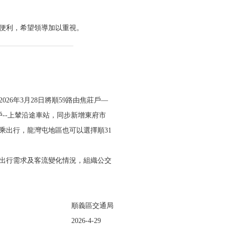
不便利，希望領導加以重視。
6年3月28日將順59路由焦莊戶—
--上輦沿途車站，同步新增東府市
乘出行，龍灣屯地區也可以選擇順31
民出行需求及客流變化情況，組織公交
順義區交通局
2026-4-29